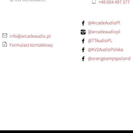
+48 604 497 377
@ArcadeAudioPl
@arcadeaudiopl
info@arcadeaudio.pl
@TTAudioPL
Formularz kontaktowy
@KV2AudioPolska
@orangeampspoland