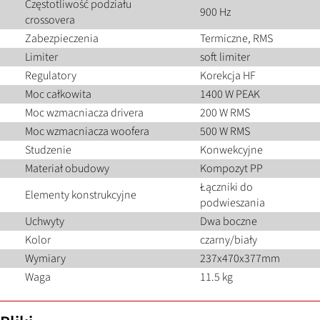
Częstotliwość podziału
900 Hz
crossovera
Zabezpieczenia
Termiczne, RMS
Limiter
soft limiter
Regulatory
Korekcja HF
Moc całkowita
1400 W PEAK
Moc wzmacniacza drivera
200 W RMS
Moc wzmacniacza woofera
500 W RMS
Studzenie
Konwekcyjne
Materiał obudowy
Kompozyt PP
Łączniki do
Elementy konstrukcyjne
podwieszania
Uchwyty
Dwa boczne
Kolor
czarny/biały
Wymiary
237x470x377mm
Waga
11.5 kg