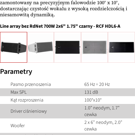
zamontowany na precyzyjnym falowodzie 100° x 10°,
dostarczając czystość wokalu z wysoką rozdzielczością i
niesamowitą dynamiką.
Line array bez RdNet
700W 2x6" 1.75" czarny
-
RCF HDL6-A
Parametry
Pasmo przenoszenia
65 Hz ÷ 20 Hz
Max SPL
131 dB
Kąt rozproszenia
100°x10°
1.0" neodym, 1.7"
Driver ciśnieniowy
cewka
2 x 6" neodym, 2.0"
Woofer
cewka