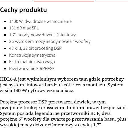
Cechy produktu
1400 W, dwudrożne wzmocnienie
131 dB max SPL
1.7" neodymowy driver ciśnieniowy
2 x wysokiem mocy neodymowe 6" woofery
48 kHz, 32 bit procesing DSP
Konstrukcja symetryczna
Ekstremalnie niska waga
Przetwarzanie FiRPHASE
HDL6-A jest wyśmienitym wyborem tam gdzie potrzebny
jest system liniowy i bardzo krótki czas montażu. System
zasila 1400W cyfrowy wzmacniacz.
Potężny procesor DSP przetwarza dźwięk, w tym
przejmuje funkcje crossovera, limitera oraz zabezpieczeń.
System posiada legendarne przetworniki RCF, dwa
potężne 6" woofery dla zwartego przetwarzania basu, plus
wysokiej mocy driver ciśnieniowy z cewką 1,7"