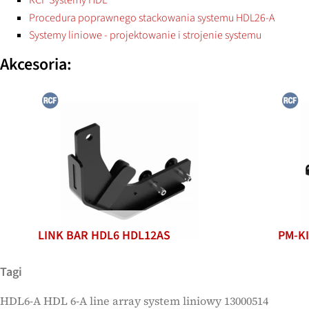
RCF Systemy HDL
Procedura poprawnego stackowania systemu HDL26-A
Systemy liniowe - projektowanie i strojenie systemu
Akcesoria:
LINK BAR HDL6 HDL12AS
PM-KI
Tagi
HDL6-A HDL 6-A line array system liniowy 13000514