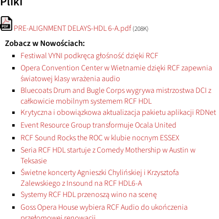
Pliki
PRE-ALIGNMENT DELAYS-HDL 6-A.pdf
(208K)
Zobacz w Nowościach:
Festiwal VYNI podkręca głośność dzięki RCF
Opera Convention Center w Wietnamie dzięki RCF zapewnia
światowej klasy wrażenia audio
Bluecoats Drum and Bugle Corps wygrywa mistrzostwa DCI z
całkowicie mobilnym systemem RCF HDL
Krytyczna i obowiązkowa aktualizacja pakietu aplikacji RDNet
Event Resource Group transformuje Ocala United
RCF Sound Rocks the ROC w klubie nocnym ESSEX
Seria RCF HDL startuje z Comedy Mothership w Austin w
Teksasie
Świetne koncerty Agnieszki Chylińskiej i Krzysztofa
Zalewskiego z Insound na RCF HDL6-A
Systemy RCF HDL przenoszą wino na scenę
Goss Opera House wybiera RCF Audio do ukończenia
przełomowej renowacji