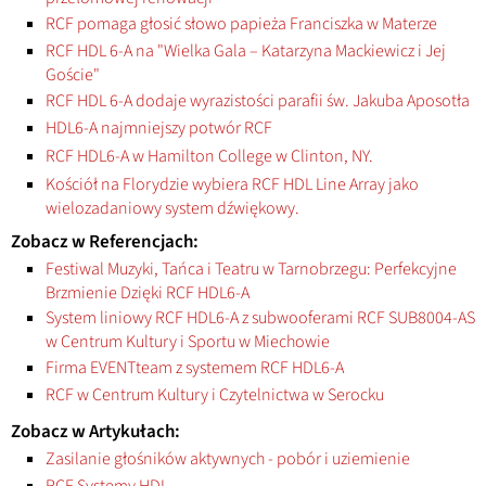
RCF pomaga głosić słowo papieża Franciszka w Materze
RCF HDL 6-A na "Wielka Gala – Katarzyna Mackiewicz i Jej
Goście"
RCF HDL 6-A dodaje wyrazistości parafii św. Jakuba Aposotła
HDL6-A najmniejszy potwór RCF
RCF HDL6-A w Hamilton College w Clinton, NY.
Kościół na Florydzie wybiera RCF HDL Line Array jako
wielozadaniowy system dźwiękowy.
Zobacz w Referencjach:
Festiwal Muzyki, Tańca i Teatru w Tarnobrzegu: Perfekcyjne
Brzmienie Dzięki RCF HDL6-A
System liniowy RCF HDL6-A z subwooferami RCF SUB8004-AS
w Centrum Kultury i Sportu w Miechowie
Firma EVENTteam z systemem RCF HDL6-A
RCF w Centrum Kultury i Czytelnictwa w Serocku
Zobacz w Artykułach:
Zasilanie głośników aktywnych - pobór i uziemienie