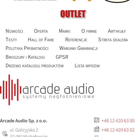
Nowości
Oferta
Marki
O firmie
Artykuły
Testy
Hall of Fame
Referencje
Strefa dealera
Polityka Prywatności
Warunki Gwarancji
Broszury i Katalogi
GPSR
Drzewo katalogu produktów
Lista wpisów
Arcade Audio Sp. z o.o.
+48 12 420 63 00
ul. Galicyjska 2
+48 12 420 63 02
32-091
Michałowice