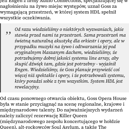
Jeff Engen z firmy Audio Connections, specjalizującej się w
nagłośnieniu na żywo miejsc występów, uznał Goss za
wymagającą przestrzeń, w której system HDL spełnił
wszystkie oczekiwania.
Od razu wiedzieliśmy o niektórych wyzwaniach, jakie
stawia przed nami ta przestrzeń. Sama przestrzeń ma
świetną naturalną akustykę dla orkiestr i opery, ale w
przypadku muzyki na żywo i odtwarzania jej pod
oryginalnym blaszanym dachem, wiedzieliśmy, że
potrzebujemy dobrej jakości systemu line array, aby
skupić dźwięk tam, gdzie jest potrzebny - wyjaśnił
Engen. Wiedzieliśmy, że Goss planuje przywieźć coś
więcej niż spektakle i opery, i że potrzebowali systemu,
który poradzi sobie z tym wszystkim. System HDL jest
rewelacyjny.
Od czasu ponownego otwarcia obiektu, Goss Opera House
była w stanie przyciągnąć na scenę regionalne, krajowe i
międzynarodowe talenty. Do najważniejszych wydarzeń
należy zaliczyć rezerwację Killer Queen
(międzynarodowego zespołu koncertującego w hołdzie
Queen), alt-rockowców Soul Asylum, a także The