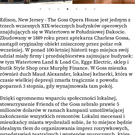
Edison, New Jersey - The Goss Opera House jest jednym z
trzech wczesnych XIX-wiecznych budynków operowych
znajdujących się w Watertown w Południowej Dakocie.
Zbudowany w 1889 roku przez aptekarza Charlesa Gossa,
zastąpił oryginalny obiekt zniszczony przez pożar rok
wcześniej. W ponad 100-letniej historii tego miejsca swój
udział miały firmy i przedsiębiorstwa zajmujące budynek:
w tym Watertown Land & Load Co, Egge Electric, sklep i
butik Style Shop oraz Murphy Finance. W Goss mieszka
również duch Maud Alexander, lokalnej kelnerki, która w
czasie wielkiej depresji zmarła tragicznie z powodu
poparzeń 3 stopnia, gdy wynajmowała tam pokój.
Dzięki ogromnemu wsparciu społeczności lokalnej,
stowarzyszenie Friends of the Goss zebrało prawie 5
milionów dolarów w ramach kampanii umożliwiającej
zakończenie wszystkich remontów. Lokalni mecenasi i
mieszkańcy miasta wyobrażali sobie, że to miejsce będzie
idealnym tłem do organizowania imprez rozrywkowych,
przedstawień teatralnych i występów muzycznych, które