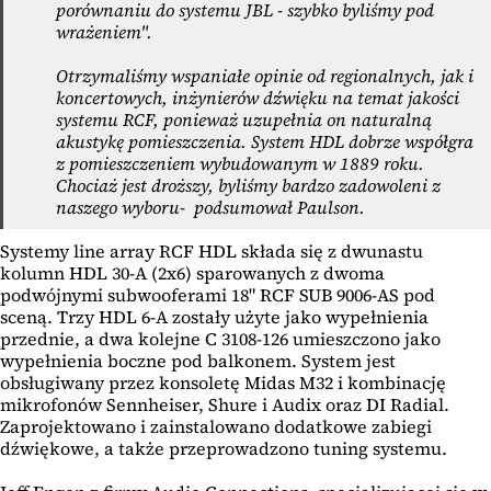
porównaniu do systemu JBL - szybko byliśmy pod
wrażeniem".
Otrzymaliśmy wspaniałe opinie od regionalnych, jak i
koncertowych, inżynierów dźwięku na temat jakości
systemu RCF, ponieważ uzupełnia on naturalną
akustykę pomieszczenia. System HDL dobrze współgra
z pomieszczeniem wybudowanym w 1889 roku.
Chociaż jest droższy, byliśmy bardzo zadowoleni z
naszego wyboru- podsumował Paulson.
Systemy line array RCF HDL składa się z dwunastu
kolumn HDL 30-A (2x6) sparowanych z dwoma
podwójnymi subwooferami 18" RCF SUB 9006-AS pod
sceną. Trzy HDL 6-A zostały użyte jako wypełnienia
przednie, a dwa kolejne C 3108-126 umieszczono jako
wypełnienia boczne pod balkonem. System jest
obsługiwany przez konsoletę Midas M32 i kombinację
mikrofonów Sennheiser, Shure i Audix oraz DI Radial.
Zaprojektowano i zainstalowano dodatkowe zabiegi
dźwiękowe, a także przeprowadzono tuning systemu.