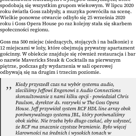
spodobają się wszystkim grupom wiekowym. W lipcu 2020
roku światła Goss zabłysły, a muzyka powróciła na scenę.
Wielkie ponowne otwarcie odbyło się 25 września 2020
roku i Goss Opera House po raz kolejny stała się skarbem
społeczności regionu.
Goss ma 500 miejsc (siedzących, stojących i na balkonie) z
12 miejscami w loży, które obejmują prywatny apartament
gościnny. W obiekcie znajduje się również restauracja i bar
o nazwie Mavericks Steak & Cocktails na pierwszym
piętrze, podczas gdy wydarzenia w sali operowej
odbywają się na drugim i trzecim poziomie.
Kiedy przyszedł czas na wybór systemu audio,
zleciliśmy Jeffowi Engenowi z Audio Connections
skonsultowanie z nami kilku opcji - powiedział Chris
Paulson, dyrektor ds. rozrywki w The Goss Opera
House. Jeff przywiózł system RCF HDL line array obok
porównywalnego systemu JBL, który porównaliśmy
obok siebie. Nie trzeba było długo czekać, aby usłyszeć,
że RCF ma znacznie czystsze brzmienie. Było więcej
klarowności na średnich i wysokich tonach w