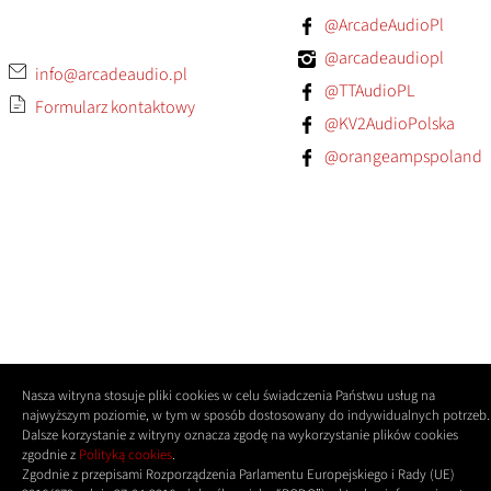
@ArcadeAudioPl
@arcadeaudiopl
info@arcadeaudio.pl
@TTAudioPL
Formularz kontaktowy
@KV2AudioPolska
@orangeampspoland
Nasza witryna stosuje pliki cookies w celu świadczenia Państwu usług na
najwyższym poziomie, w tym w sposób dostosowany do indywidualnych potrzeb.
Dalsze korzystanie z witryny oznacza zgodę na wykorzystanie plików cookies
zgodnie z
Polityką cookies
.
Zgodnie z przepisami Rozporządzenia Parlamentu Europejskiego i Rady (UE)