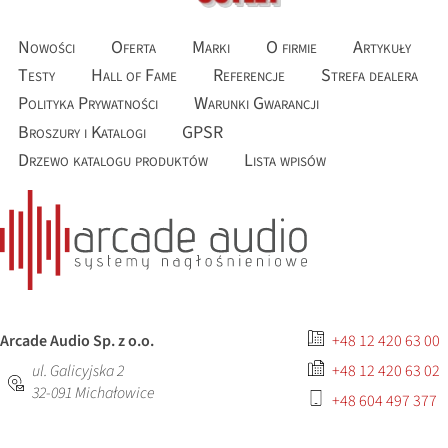
Nowości
Oferta
Marki
O firmie
Artykuły
Testy
Hall of Fame
Referencje
Strefa dealera
Polityka Prywatności
Warunki Gwarancji
Broszury i Katalogi
GPSR
Drzewo katalogu produktów
Lista wpisów
Arcade Audio Sp. z o.o.
+48 12 420 63 00
ul. Galicyjska 2
+48 12 420 63 02
32-091
Michałowice
+48 604 497 377