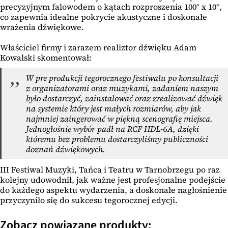
precyzyjnym falowodem o kątach rozproszenia 100° x 10°,
co zapewnia idealne pokrycie akustyczne i doskonałe
wrażenia dźwiękowe.
Właściciel firmy i zarazem realiztor dźwięku Adam
Kowalski skomentował:
W pre produkcji tegorocznego festiwalu po konsultacji
z organizatorami oraz muzykami, zadaniem naszym
było dostarczyć, zainstalować oraz zrealizować dźwięk
na systemie który jest małych rozmiarów, aby jak
najmniej zaingerować w piękną scenografię miejsca.
Jednogłośnie wybór padł na RCF HDL-6A, dzięki
któremu bez problemu dostarczyliśmy publiczności
doznań dźwiękowych.
III Festiwal Muzyki, Tańca i Teatru w Tarnobrzegu po raz
kolejny udowodnił, jak ważne jest profesjonalne podejście
do każdego aspektu wydarzenia, a doskonałe nagłośnienie
przyczyniło się do sukcesu tegorocznej edycji.
Zobacz powiązane produkty: