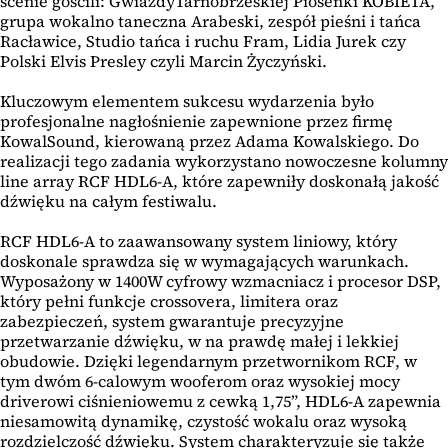
scenie gościli: GwiazdyTarnobrzeskiej Piosenki KOBIETA,
grupa wokalno taneczna Arabeski, zespół pieśni i tańca
Racławice, Studio tańca i ruchu Fram, Lidia Jurek czy
Polski Elvis Presley czyli Marcin Życzyński.
Kluczowym elementem sukcesu wydarzenia było
profesjonalne nagłośnienie zapewnione przez firmę
KowalSound, kierowaną przez Adama Kowalskiego. Do
realizacji tego zadania wykorzystano nowoczesne kolumny
line array RCF HDL6-A, które zapewniły doskonałą jakość
dźwięku na całym festiwalu.
RCF HDL6-A to zaawansowany system liniowy, który
doskonale sprawdza się w wymagających warunkach.
Wyposażony w 1400W cyfrowy wzmacniacz i procesor DSP,
który pełni funkcje crossovera, limitera oraz
zabezpieczeń, system gwarantuje precyzyjne
przetwarzanie dźwięku, w na prawdę małej i lekkiej
obudowie. Dzięki legendarnym przetwornikom RCF, w
tym dwóm 6-calowym wooferom oraz wysokiej mocy
driverowi ciśnieniowemu z cewką 1,75”, HDL6-A zapewnia
niesamowitą dynamikę, czystość wokalu oraz wysoką
rozdzielczość dźwięku. System charakteryzuje się także