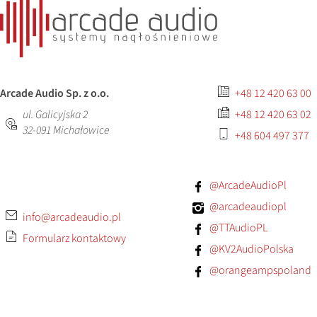
Arcade Audio Sp. z o.o.
+48 12 420 63 00
ul. Galicyjska 2
+48 12 420 63 02
32-091
Michałowice
+48 604 497 377
@ArcadeAudioPl
@arcadeaudiopl
info@arcadeaudio.pl
@TTAudioPL
Formularz kontaktowy
@KV2AudioPolska
@orangeampspoland