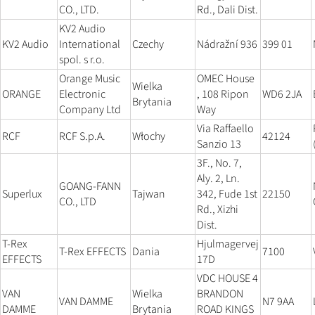
CO., LTD.
Rd., Dali Dist.
KV2 Audio
KV2 Audio
International
Czechy
Nádražní 936
399 01
spol. s r.o.
Orange Music
OMEC House
Wielka
ORANGE
Electronic
, 108 Ripon
WD6 2JA
Brytania
Company Ltd
Way
Via Raffaello
RCF
RCF S.p.A.
Włochy
42124
Sanzio 13
3F., No. 7,
Aly. 2, Ln.
GOANG-FANN
Superlux
Tajwan
342, Fude 1st
22150
CO., LTD
Rd., Xizhi
Dist.
T-Rex
Hjulmagervej
T-Rex EFFECTS
Dania
7100
EFFECTS
17D
VDC HOUSE 4
VAN
Wielka
BRANDON
VAN DAMME
N7 9AA
DAMME
Brytania
ROAD KINGS