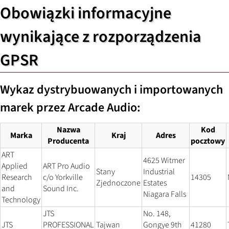
Obowiązki informacyjne
wynikające z rozporządzenia
GPSR
Wykaz dystrybuowanych i importowanych
marek przez Arcade Audio:
Nazwa
Kod
Marka
Kraj
Adres
Producenta
pocztowy
ART
4625 Witmer
Applied
ART Pro Audio
Stany
Industrial
Research
c/o Yorkville
14305
Zjednoczone
Estates
and
Sound Inc.
Niagara Falls
Technology
JTS
No. 148,
JTS
PROFESSIONAL
Tajwan
Gongye 9th
41280