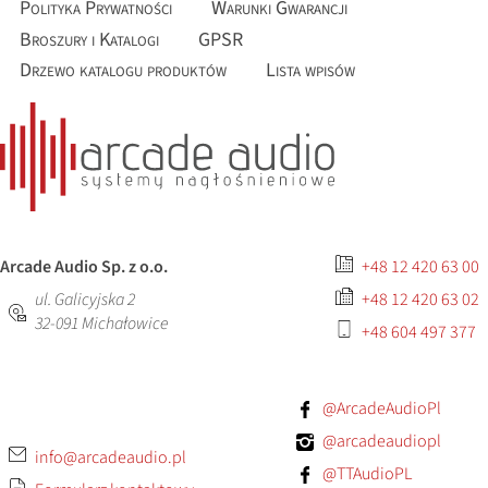
Polityka Prywatności
Warunki Gwarancji
Broszury i Katalogi
GPSR
Drzewo katalogu produktów
Lista wpisów
Arcade Audio Sp. z o.o.
+48 12 420 63 00
ul. Galicyjska 2
+48 12 420 63 02
32-091
Michałowice
+48 604 497 377
@ArcadeAudioPl
@arcadeaudiopl
info@arcadeaudio.pl
@TTAudioPL