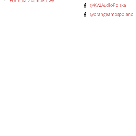
Formularz kontaktowy
@KV2AudioPolska
@orangeampspoland