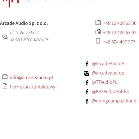
Arcade Audio Sp. z o.o.
+48 12 420 63 00
ul. Galicyjska 2
+48 12 420 63 02
32-091
Michałowice
+48 604 497 377
@ArcadeAudioPl
@arcadeaudiopl
info@arcadeaudio.pl
@TTAudioPL
Formularz kontaktowy
@KV2AudioPolska
@orangeampspoland