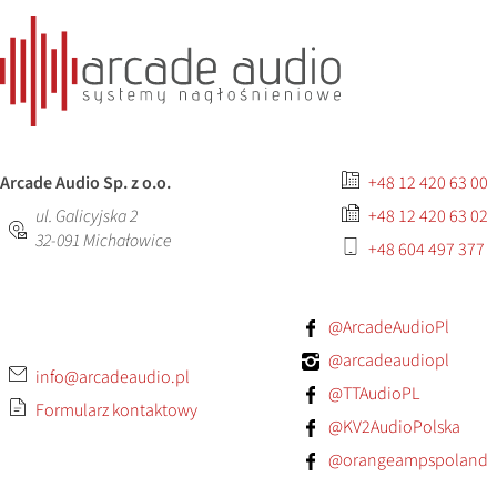
Arcade Audio Sp. z o.o.
+48 12 420 63 00
ul. Galicyjska 2
+48 12 420 63 02
32-091
Michałowice
+48 604 497 377
@ArcadeAudioPl
@arcadeaudiopl
info@arcadeaudio.pl
@TTAudioPL
Formularz kontaktowy
@KV2AudioPolska
@orangeampspoland