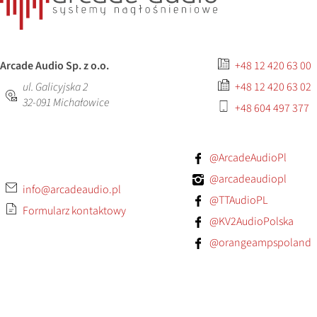
Arcade Audio Sp. z o.o.
+48 12 420 63 00
ul. Galicyjska 2
+48 12 420 63 02
32-091
Michałowice
+48 604 497 377
@ArcadeAudioPl
@arcadeaudiopl
info@arcadeaudio.pl
@TTAudioPL
Formularz kontaktowy
@KV2AudioPolska
@orangeampspoland