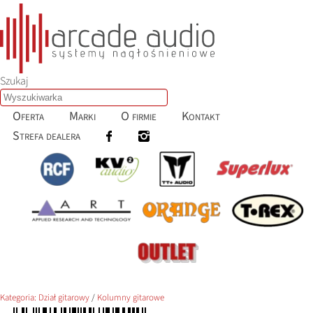
Szukaj
Oferta
Marki
O firmie
Kontakt
Strefa dealera
Kategoria:
Dział gitarowy
/
Kolumny gitarowe