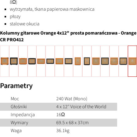
8Ω)
wytrzymała, tkana papierowa maskownica
płozy
stalowe okucia
Kolumny gitarowe Orange
4x12" prosta pomarańczowa
-
Orange
CR PRO412
Parametry
Moc
240 Wat (Mono)
Głośniki
4 x 12″ Voice of the World
Impedancja
16Ω
Wymiary
69.5 x 68 x 37cm
Waga
36.1kg