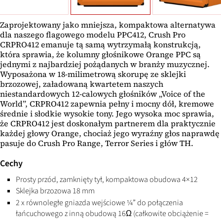
Zaprojektowany jako mniejsza, kompaktowa alternatywa
dla naszego flagowego modelu PPC412, Crush Pro
CRPRO412 emanuje tą samą wytrzymałą konstrukcją,
która sprawia, że kolumny głośnikowe Orange PPC są
jednymi z najbardziej pożądanych w branży muzycznej.
Wyposażona w 18-milimetrową skorupę ze sklejki
brzozowej, załadowaną kwartetem naszych
niestandardowych 12-calowych głośników „Voice of the
World”, CRPRO412 zapewnia pełny i mocny dół, kremowe
średnie i słodkie wysokie tony. Jego wysoka moc sprawia,
że CRPRO412 jest doskonałym partnerem dla praktycznie
każdej głowy Orange, chociaż jego wyraźny głos naprawdę
pasuje do Crush Pro Range, Terror Series i głów TH.
Cechy
Prosty przód, zamknięty tył, kompaktowa obudowa 4×12
Sklejka brzozowa 18 mm
2 x równoległe gniazda wejściowe ¼” do połączenia
łańcuchowego z inną obudową 16Ω (całkowite obciążenie =