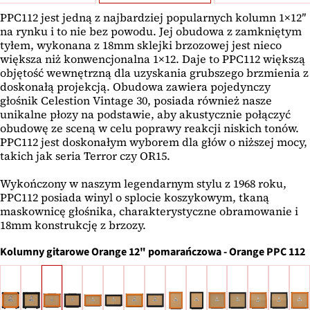
PPC112 jest jedną z najbardziej popularnych kolumn 1×12″
na rynku i to nie bez powodu. Jej obudowa z zamkniętym
tyłem, wykonana z 18mm sklejki brzozowej jest nieco
większa niż konwencjonalna 1×12. Daje to PPC112 większą
objętość wewnętrzną dla uzyskania grubszego brzmienia z
doskonałą projekcją. Obudowa zawiera pojedynczy
głośnik Celestion Vintage 30, posiada również nasze
unikalne płozy na podstawie, aby akustycznie połączyć
obudowę ze sceną w celu poprawy reakcji niskich tonów.
PPC112 jest doskonałym wyborem dla głów o niższej mocy,
takich jak seria Terror czy OR15.
Wykończony w naszym legendarnym stylu z 1968 roku,
PPC112 posiada winyl o splocie koszykowym, tkaną
maskownicę głośnika, charakterystyczne obramowanie i
18mm konstrukcję z brzozy.
Kolumny gitarowe Orange
12" pomarańczowa
-
Orange PPC 112