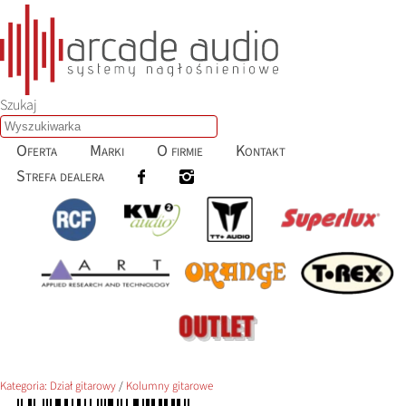
Szukaj
Oferta
Marki
O firmie
Kontakt
Strefa dealera
Kategoria:
Dział gitarowy
/
Kolumny gitarowe