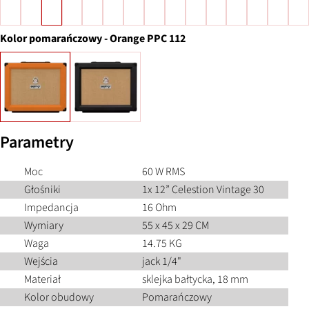
Kolor
pomarańczowy
-
Orange PPC 112
Parametry
Moc
60 W RMS
Głośniki
1x 12” Celestion Vintage 30
Impedancja
16 Ohm
Wymiary
55 x 45 x 29 CM
Waga
14.75 KG
Wejścia
jack 1/4"
Materiał
sklejka bałtycka, 18 mm
Kolor obudowy
Pomarańczowy