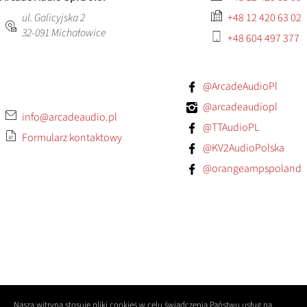
ul. Galicyjska 2
+48 12 420 63 02
32-091
Michałowice
+48 604 497 377
@ArcadeAudioPl
@arcadeaudiopl
info@arcadeaudio.pl
@TTAudioPL
Formularz kontaktowy
@KV2AudioPolska
@orangeampspoland
Nasza witryna stosuje pliki cookies w celu świadczenia Państwu usług na