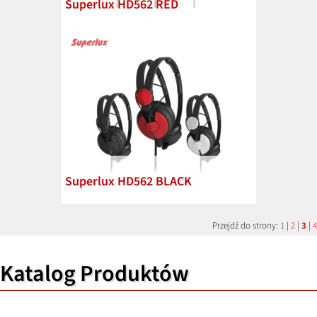
Superlux HD562 RED
Superlux HD562 BLACK
Przejdź do strony:
1
|
2
|
3
|
4
Katalog Produktów