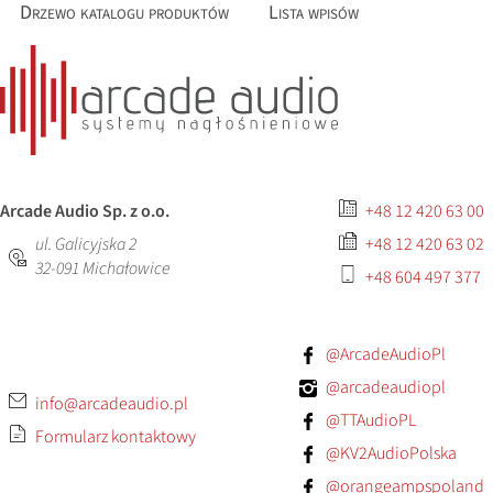
Drzewo katalogu produktów
Lista wpisów
Arcade Audio Sp. z o.o.
+48 12 420 63 00
ul. Galicyjska 2
+48 12 420 63 02
32-091
Michałowice
+48 604 497 377
@ArcadeAudioPl
@arcadeaudiopl
info@arcadeaudio.pl
@TTAudioPL
Formularz kontaktowy
@KV2AudioPolska
@orangeampspoland