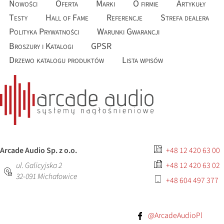
Nowości
Oferta
Marki
O firmie
Artykuły
Testy
Hall of Fame
Referencje
Strefa dealera
Polityka Prywatności
Warunki Gwarancji
Broszury i Katalogi
GPSR
Drzewo katalogu produktów
Lista wpisów
Arcade Audio Sp. z o.o.
+48 12 420 63 00
ul. Galicyjska 2
+48 12 420 63 02
32-091
Michałowice
+48 604 497 377
@ArcadeAudioPl