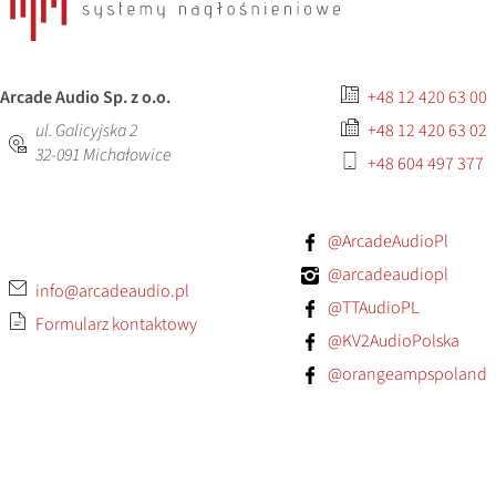
Arcade Audio Sp. z o.o.
+48 12 420 63 00
ul. Galicyjska 2
+48 12 420 63 02
32-091
Michałowice
+48 604 497 377
@ArcadeAudioPl
@arcadeaudiopl
info@arcadeaudio.pl
@TTAudioPL
Formularz kontaktowy
@KV2AudioPolska
@orangeampspoland