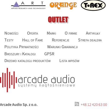
Nowości
Oferta
Marki
O firmie
Artykuły
Testy
Hall of Fame
Referencje
Strefa dealera
Polityka Prywatności
Warunki Gwarancji
Broszury i Katalogi
GPSR
Drzewo katalogu produktów
Lista wpisów
Arcade Audio Sp. z o.o.
+48 12 420 63 00