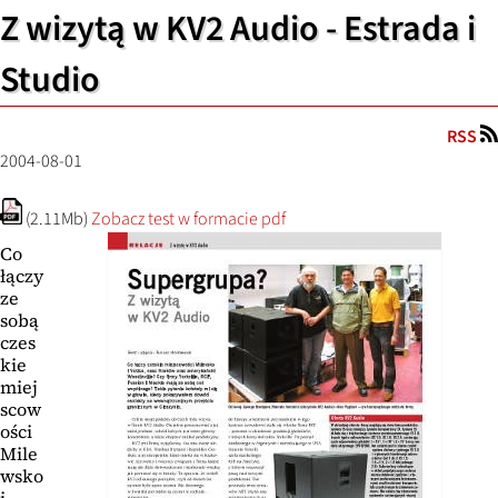
Z wizytą w KV2 Audio - Estrada i
Studio
RSS
2004-08-01
(2.11Mb)
Zobacz test w formacie pdf
Co
łączy
ze
sobą
czes
kie
miej
scow
ości
Mile
wsko