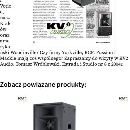
i
Votic
e,
nasz
Krak
ów
oraz
ame
ryka
ński Woodinville? Czy firmy Yorkville, RCF, Fussion i
Mackie mają coś wspólnego? Zapraszamy do wizyty w KV2
Audio. Tomasz Wróblewski, Estrada i Studio nr 8 z 2004r.
Zobacz powiązane produkty: