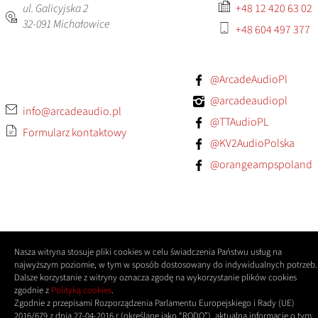
ul. Galicyjska 2
+48 12 420 63 02
32-091
Michałowice
+48 604 497 377
@ArcadeAudioPl
@arcadeaudiopl
info@arcadeaudio.pl
@TTAudioPL
Formularz kontaktowy
@KV2AudioPolska
@orangeampspoland
Nasza witryna stosuje pliki cookies w celu świadczenia Państwu usług na
najwyższym poziomie, w tym w sposób dostosowany do indywidualnych potrzeb.
Dalsze korzystanie z witryny oznacza zgodę na wykorzystanie plików cookies
zgodnie z
Polityką cookies
.
Zgodnie z przepisami Rozporządzenia Parlamentu Europejskiego i Rady (UE)
2016/679 z dnia 27-04-2016 r (określane jako “RODO”), aktualną informację o tym