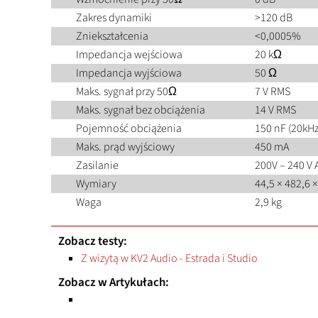
Zakres dynamiki
>120 dB
Zniekształcenia
<0,0005%
Impedancja wejściowa
20 kΩ
Impedancja wyjściowa
50 Ω
Maks. sygnał przy 50Ω
7 V RMS
Maks. sygnał bez obciążenia
14 V RMS
Pojemność obciążenia
150 nF (20kHz
Maks. prąd wyjściowy
450 mA
Zasilanie
200V – 240 V 
Wymiary
44,5 × 482,6 
Waga
2,9 kg
Zobacz testy:
Z wizytą w KV2 Audio - Estrada i Studio
Zobacz w Artykułach: