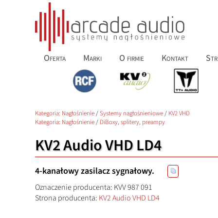
Oferta
Marki
O firmie
Kontakt
Str
Kategoria:
Nagłośnienie
/
Systemy nagłośnieniowe
/
KV2 VHD
Kategoria:
Nagłośnienie
/
DiBoxy, splitery, preampy
KV2 Audio VHD LD4
4-kanałowy zasilacz sygnałowy.
Oznaczenie producenta: KVV 987 091
Strona producenta:
KV2 Audio VHD LD4