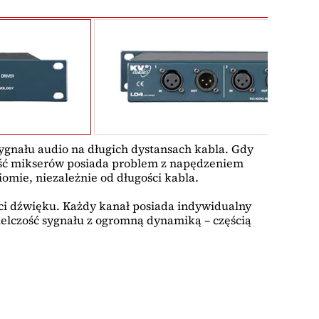
ygnału audio na długich dystansach kabla. Gdy
ść mikserów posiada problem z napędzeniem
iomie, niezależnie od długości kabla.
ości dźwięku. Każdy kanał posiada indywidualny
ielczość sygnału z ogromną dynamiką – częścią