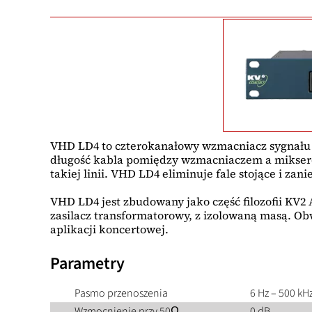
VHD LD4 to czterokanałowy wzmacniacz sygnału l
długość kabla pomiędzy wzmacniaczem a mikser
takiej linii. VHD LD4 eliminuje fale stojące i za
VHD LD4 jest zbudowany jako część filozofii KV2 
zasilacz transformatorowy, z izolowaną masą. O
aplikacji koncertowej.
Parametry
Pasmo przenoszenia
6 Hz – 500 kH
Wzmocnienie przy 50Ω
0 dB