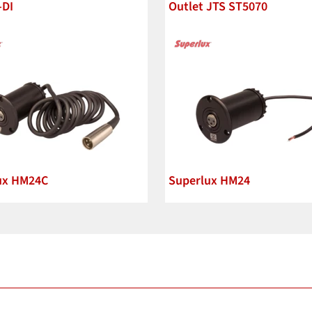
-DI
Outlet JTS ST5070
126,00 P
ux HM24C
Superlux HM24