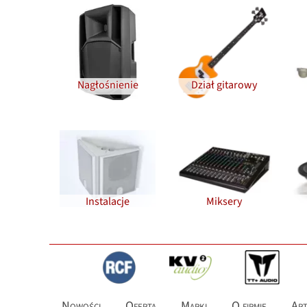
Nagłośnienie
Dział gitarowy
Instalacje
Miksery
Nowości
Oferta
Marki
O firmie
Art