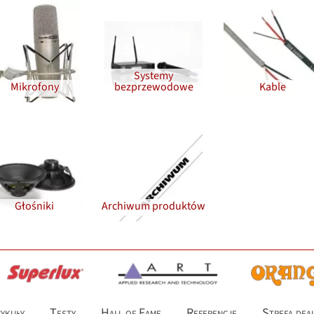
Systemy
Mikrofony
bezprzewodowe
Kable
Głośniki
Archiwum produktów
ykuły
Testy
Hall of Fame
Referencje
Strefa dea