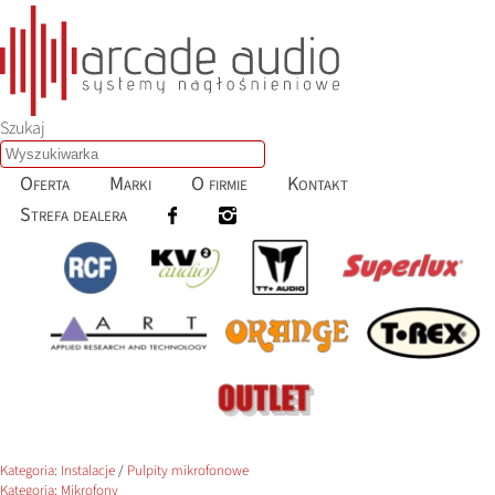
Szukaj
Oferta
Marki
O firmie
Kontakt
Strefa dealera
Kategoria:
Instalacje
/
Pulpity mikrofonowe
Kategoria:
Mikrofony