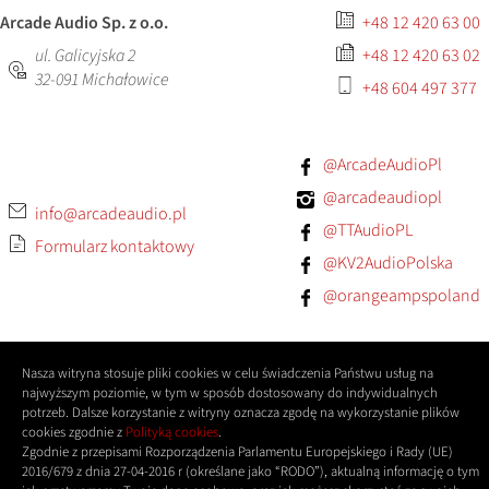
Arcade Audio Sp. z o.o.
+48 12 420 63 00
ul. Galicyjska 2
+48 12 420 63 02
32-091
Michałowice
+48 604 497 377
@ArcadeAudioPl
@arcadeaudiopl
info@arcadeaudio.pl
@TTAudioPL
Formularz kontaktowy
@KV2AudioPolska
@orangeampspoland
Nasza witryna stosuje pliki cookies w celu świadczenia Państwu usług na
najwyższym poziomie, w tym w sposób dostosowany do indywidualnych
potrzeb. Dalsze korzystanie z witryny oznacza zgodę na wykorzystanie plików
cookies zgodnie z
Polityką cookies
.
Zgodnie z przepisami Rozporządzenia Parlamentu Europejskiego i Rady (UE)
2016/679 z dnia 27-04-2016 r (określane jako “RODO”), aktualną informację o tym