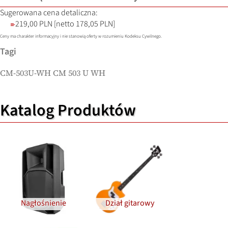
Sugerowana cena detaliczna:
219,00 PLN
[netto 178,05 PLN]
Ceny ma charakter informacyjny i nie stanowią oferty w rozumieniu Kodeksu Cywilnego.
Tagi
CM-503U-WH CM 503 U WH
Katalog Produktów
Nagłośnienie
Dział gitarowy