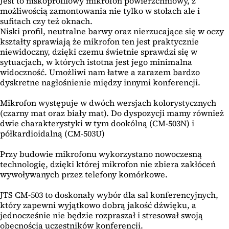
Jest to niskoprofilowy mikrofon powierzchniowy, z
możliwością zamontowania nie tylko w stołach ale i
sufitach czy też oknach.
Niski profil, neutralne barwy oraz nierzucające się w oczy
kształty sprawiają że mikrofon ten jest praktycznie
niewidoczny, dzięki czemu świetnie sprawdzi się w
sytuacjach, w których istotna jest jego minimalna
widoczność. Umożliwi nam łatwe a zarazem bardzo
dyskretne nagłośnienie między innymi konferencji.
Mikrofon występuje w dwóch wersjach kolorystycznych
(czarny mat oraz biały mat). Do dyspozycji mamy również
dwie charakterystyki w tym dookólną (CM-503N) i
półkardioidalną (CM-503U)
Przy budowie mikrofonu wykorzystano nowoczesną
technologię, dzięki której mikrofon nie zbiera zakłóceń
wywoływanych przez telefony komórkowe.
JTS CM-503 to doskonały wybór dla sal konferencyjnych,
który zapewni wyjątkowo dobrą jakość dźwięku, a
jednocześnie nie będzie rozpraszał i stresował swoją
obecnością uczestników konferencji.