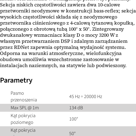
Sekcja niskich częstotliwości zawiera dwa 10-calowe
przetworniki neodymowe w konstrukcji bass-reflex; sekcja
wysokich częstotliwości składa się z neodymowego
przetwornika ciśnieniowego z 4-calową tytanową kopułką,
połączonego z obrotową tubą 100° x 50°. Zintegrowany
dwukanałowy wzmacniacz klasy D o mocy 3200 W z
własnym przetwarzaniem DSP i zdalnym zarządzaniem
przez RDNet zapewnia optymalną wydajność systemu.
Odporna na warunki atmosferyczne, wielofunkcyjna
obudowa umożliwia wszechstronne zastosowanie w
instalacjach naziemnych, na statywie lub podwieszony.
Parametry
Pasmo
45 Hz ÷ 20000 Hz
przenoszenia
Max SPL @ 1m
134 dB
Kąt pokrycia
100°
poziomego
Kąt pokrycia
50°