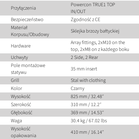
Powercon TRUE1 TOP
Przyłączenia
IN/OUT
Bezpieczeństwo
Zgodność z CE
Materiał
Sklejka brzozy bałtyckiej
Korpusu/Obudowy
Array fittings, 2xM10 on the
Hardware
top, 2xM8 on z każdego boku
Uchwyty
2 Side, 2 Rear
Pole montażowe
35 mm insert
statywu
Grill
Stal with clothing
Kolor
Czarny
Wysokość
825 mm / 32.48″
Szerokość
310 mm / 12.2″
Głębokość
369 mm / 14.53″
Waga
30.4 kg / 67.02 lbs
Wysokość
410 mm / 16.14″
opakowania