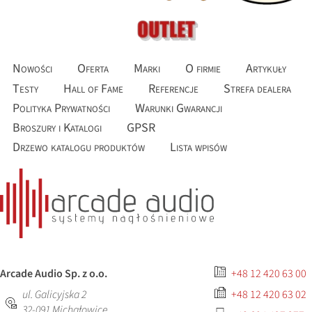
Nowości
Oferta
Marki
O firmie
Artykuły
Testy
Hall of Fame
Referencje
Strefa dealera
Polityka Prywatności
Warunki Gwarancji
Broszury i Katalogi
GPSR
Drzewo katalogu produktów
Lista wpisów
Arcade Audio Sp. z o.o.
+48 12 420 63 00
ul. Galicyjska 2
+48 12 420 63 02
32-091
Michałowice