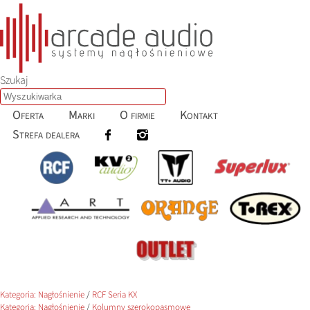
Szukaj
Oferta
Marki
O firmie
Kontakt
Strefa dealera
Kategoria:
Nagłośnienie
/
RCF Seria KX
Kategoria:
Nagłośnienie
/
Kolumny szerokopasmowe