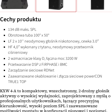
Cechy produktu
134 dB maks. SPL
Obrotowa tuba 100° x 50°
LF 2 x 10'' neodymowy głośnik niskotonowy, cewka 3.0”
HF 4,0” wykonany z tytanu, neodymowy przetwornik
ciśnieniowy
2 wzmacniacze klasy D, łączna moc 3200 W
Przetwarzanie DSP z FiRPHASE i BMC
Zarządzanie sieciowe RDNet
Zaawansowane okablowanie i złącza sieciowe powerCON
TRUE1 TOP
KXW 4-A to kompaktowy, wszechstronny, 2-drożny głośnik
aktywny o wysokiej wydajności, zaprojektowany z myślą o
profesjonalnych użytkownikach, łączący precyzyjną
kierunkowość, wysoki poziom SPL i zaawansowane
możliwości montażu w konfiguracji pionowej i poziomej.