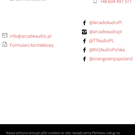
+48 604 497 377
@ArcadeAudioPl
@arcadeaudiopl
info@arcadeaudio.pl
@TTAudioPL
Formularz kontaktowy
@KV2AudioPolska
@orangeampspoland
Nasza witryna stosuje pliki cookies w celu świadczenia Państwu usług na