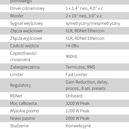
pionowego
Driver ciśnieniowy
1 x 1.4″ neo, 4.0″ v.c
Woofer
2 x 10″ neo, 3.0″ v.c
Sygnał wejściowy
symetryczny/niesymetryczny
Złącza wejściowe
XLR, RDNet Ethercon
Złącza wyjściowe
XLR, RDNet Ethercon
Czułość wejścia
+4 dBu
Częstotliwości
900Hz
crossovera
Zabezpieczenia
Termiczne, RMS
Limiter
Fast Limiter
Gain Reduction, delay,
Regulatory
proces., 8 sel. presets
RDNet
Onboard
Moc całkowita
3200 W Peak
Wysokie pasmo
1200 W Peak
Niskie pasmo
2000 W Peak
Studzenie
Konwekcyjne