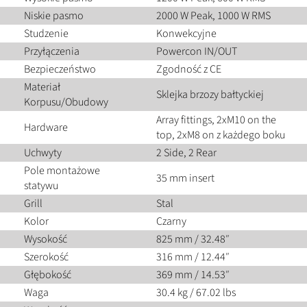
Niskie pasmo
2000 W Peak, 1000 W RMS
Studzenie
Konwekcyjne
Przyłączenia
Powercon IN/OUT
Bezpieczeństwo
Zgodność z CE
Materiał
Sklejka brzozy bałtyckiej
Korpusu/Obudowy
Array fittings, 2xM10 on the
Hardware
top, 2xM8 on z każdego boku
Uchwyty
2 Side, 2 Rear
Pole montażowe
35 mm insert
statywu
Grill
Stal
Kolor
Czarny
Wysokość
825 mm / 32.48″
Szerokość
316 mm / 12.44″
Głębokość
369 mm / 14.53″
Waga
30.4 kg / 67.02 lbs