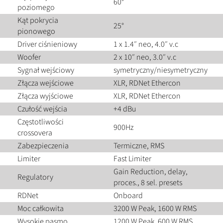
60°
poziomego
Kąt pokrycia
25°
pionowego
Driver ciśnieniowy
1 x 1.4″ neo, 4.0″ v.c
Woofer
2 x 10″ neo, 3.0″ v.c
Sygnał wejściowy
symetryczny/niesymetryczny
Złącza wejściowe
XLR, RDNet Ethercon
Złącza wyjściowe
XLR, RDNet Ethercon
Czułość wejścia
+4 dBu
Częstotliwości
900Hz
crossovera
Zabezpieczenia
Termiczne, RMS
Limiter
Fast Limiter
Gain Reduction, delay,
Regulatory
proces., 8 sel. presets
RDNet
Onboard
Moc całkowita
3200 W Peak, 1600 W RMS
Wysokie pasmo
1200 W Peak, 600 W RMS