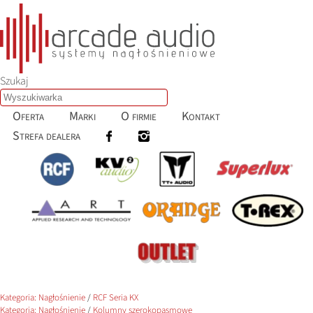
Szukaj
Oferta
Marki
O firmie
Kontakt
Strefa dealera
Kategoria:
Nagłośnienie
/
RCF Seria KX
Kategoria:
Nagłośnienie
/
Kolumny szerokopasmowe