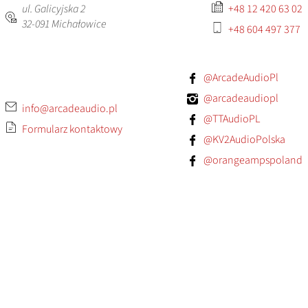
ul. Galicyjska 2
+48 12 420 63 02
32-091
Michałowice
+48 604 497 377
@ArcadeAudioPl
@arcadeaudiopl
info@arcadeaudio.pl
@TTAudioPL
Formularz kontaktowy
@KV2AudioPolska
@orangeampspoland