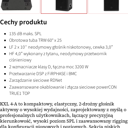
Cechy produktu
135 dB maks. SPL
Obrotowa tuba TRW 60° x 25
LF 2 x 10'' neodymowy głośnik niskotonowy, cewka 3,0”
HF 4,0” wykonany z tytanu, neodymowy przetwornik
ciśnieniowy
2 wzmacniacze klasy D, łączna moc 3200 W
Przetwarzanie DSP z FiRPHASE i BMC
Zarządzanie sieciowe RDNet
Zaawansowane okablowanie i złącza sieciowe powerCON
TRUE1 TOP
KXL 4-A to kompaktowy, elastyczny, 2-drożny głośnik
aktywny o wysokiej wydajności, zaprojektowany z myślą o
profesjonalnych użytkownikach, łączący precyzyjną
kierunkowość, wysoki poziom SPL i zaawansowany rigging
dla konfiguracji pionowych i poziomych. Sekcja niskich