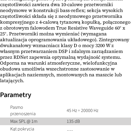
częstotliwości zawiera dwa 10-calowe przetworniki
neodymowe w konstrukcji bass-reflex; sekcja wysokich
częstotliwości składa się z neodymowego przetwornika
kompresyjnego z 4-calową tytanową kopułką, połączonego
z obrotowym falowodem True Resistive Waveguide 60° x
25°. Przetworniki można wymieniać (wymagana
aktualizacja oprogramowania układowego). Zintegrowany
dwukanałowy wzmacniacz klasy D o mocy 3200 W z
własnym przetwarzaniem DSP i zdalnym zarządzaniem
przez RDNet zapewnia optymalną wydajność systemu.
Odporna na warunki atmosferyczne, wielofunkcyjna
obudowa umożliwia wszechstronne zastosowanie w
aplikacjach naziemnych, montowanych na maszcie lub
latających.
Parametry
Pasmo
45 Hz ÷ 20000 Hz
przenoszenia
Max SPL @ 1m
135 dB
Kąt pokrycia