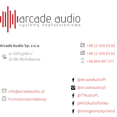
Arcade Audio Sp. z o.o.
+48 12 420 63 00
ul. Galicyjska 2
+48 12 420 63 02
32-091
Michałowice
+48 604 497 377
@ArcadeAudioPl
@arcadeaudiopl
info@arcadeaudio.pl
@TTAudioPL
Formularz kontaktowy
@KV2AudioPolska
@orangeampspoland