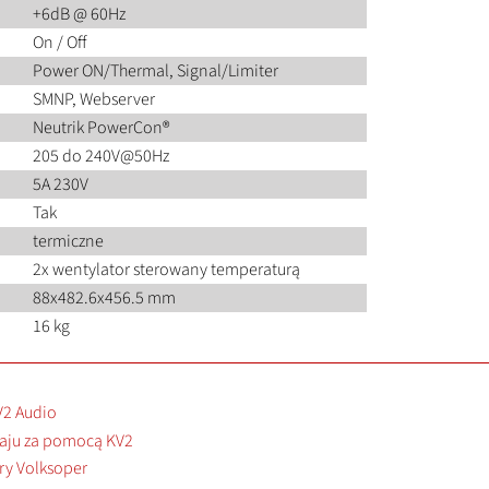
+6dB @ 60Hz
On / Off
Power ON/Thermal, Signal/Limiter
SMNP, Webserver
Neutrik PowerCon®
205 do 240V@50Hz
5A 230V
Tak
termiczne
2x wentylator sterowany temperaturą
88x482.6x456.5 mm
16 kg
V2 Audio
aju za pomocą KV2
ry Volksoper