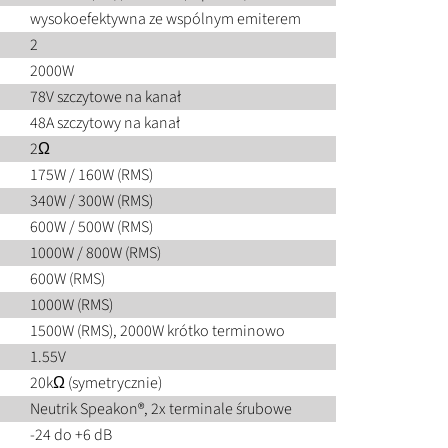
wysokoefektywna ze wspólnym emiterem
2
2000W
78V szczytowe na kanał
48A szczytowy na kanał
2Ω
175W / 160W (RMS)
340W / 300W (RMS)
600W / 500W (RMS)
1000W / 800W (RMS)
600W (RMS)
1000W (RMS)
1500W (RMS), 2000W krótko terminowo
1.55V
20kΩ (symetrycznie)
Neutrik Speakon®, 2x terminale śrubowe
-24 do +6 dB