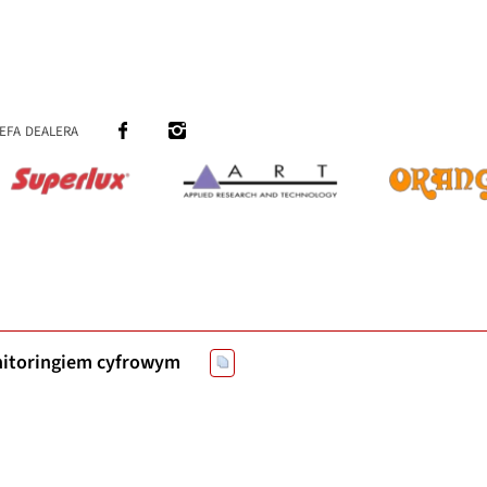
efa dealera
itoringiem cyfrowym