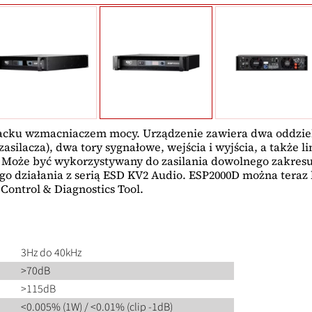
cku wzmacniaczem mocy. Urządzenie zawiera dwa oddziel
asilacza), dwa tory sygnałowe, wejścia i wyjścia, a także l
Może być wykorzystywany do zasilania dowolnego zakresu 
o działania z serią ESD KV2 Audio. ESP2000D można tera
Control & Diagnostics Tool.
3Hz do 40kHz
>70dB
>115dB
<0.005% (1W) / <0.01% (clip -1dB)