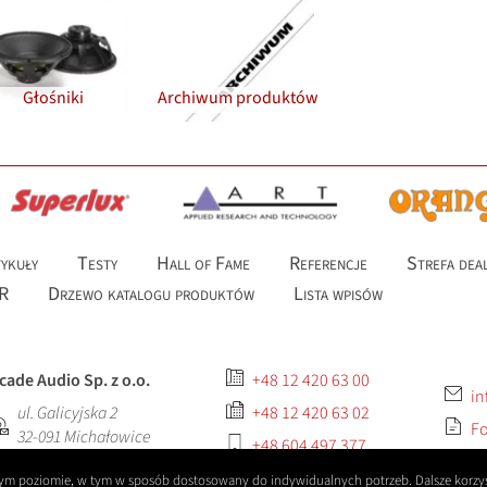
Głośniki
Archiwum produktów
ykuły
Testy
Hall of Fame
Referencje
Strefa dea
R
Drzewo katalogu produktów
Lista wpisów
cade Audio Sp. z o.o.
+48 12 420 63 00
in
ul. Galicyjska 2
+48 12 420 63 02
Fo
32-091
Michałowice
+48 604 497 377
szym poziomie, w tym w sposób dostosowany do indywidualnych potrzeb. Dalsze korzys