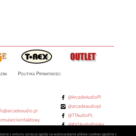
lera
Polityka Prywatności
@ArcadeAudioPl
@arcadeaudiopl
fo@arcadeaudio.pl
@TTAudioPL
rmularz kontaktowy
@KV2AudioPolska
@orangeampspoland
tanie z witryny oznacza zgodę na wykorzystanie plików cookies zgodnie z