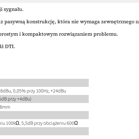
i sygnału.
raz pasywną konstrukcję, która nie wymaga zewnętrznego za
st prostym i kompaktowym rozwiązaniem problemu.
dź DTI.
18dBu, 0,05% przy 100Hz, +24dBu
,5dB przy +4dBu)
38mm
niu 100kΩ, 5,5dB przy obciążeniu 600Ω