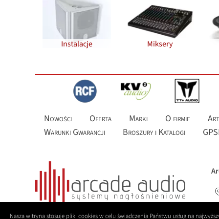
Instalacje
Miksery
Nowości
Oferta
Marki
O firmie
Art
Warunki Gwarancji
Broszury i Katalogi
GPS
Ar
Nasza witryna stosuje pliki cookies w celu świadczenia Państwu usług na najwyż