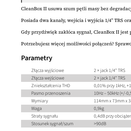
CleanBox II usuwa szum pętli masy bez degradacj
Posiada dwa kanały, wejścia i wyjścia 1/4” TRS o
Gdy przydźwięk zakłóca sygnał, CleanBox II je
Potrzebujesz więcej możliwości połączeń? Spraw
Parametry
Złącza wyjściowe
2 × jack 1/4" TRS
Złącza wejściowe
2 × jack 1/4" TRS
Zniekształcenia THD
0,01% przy 1kHz, +
Pasmo przenoszenia
10Hz – 50kHz (+/-0
Wymiary
114mm x 73mm x 
Waga
0,9kg
Straty sygnału
0,4dB przy obciąże
Stosunek sygnał/szum
>90dB