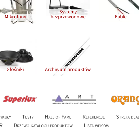
Systemy
Mikrofony
bezprzewodowe
Kable
Głośniki
Archiwum produktów
ykuły
Testy
Hall of Fame
Referencje
Strefa dea
R
Drzewo katalogu produktów
Lista wpisów