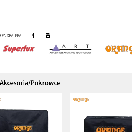
efa dealera
y/Akcesoria/Pokrowce