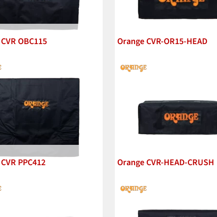
 CVR OBC115
Orange CVR-OR15-HEAD
 CVR PPC412
Orange CVR-HEAD-CRUSH