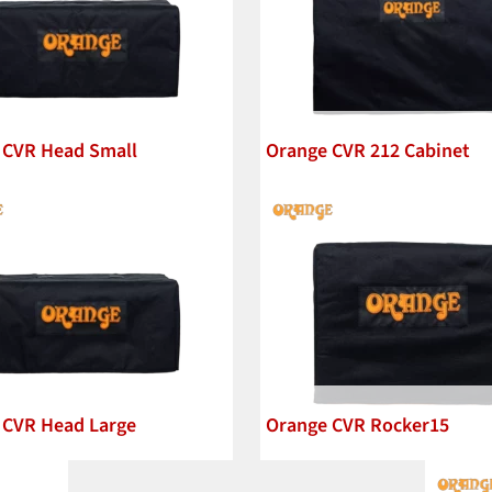
 CVR Head Small
Orange CVR 212 Cabinet
 CVR Head Large
Orange CVR Rocker15