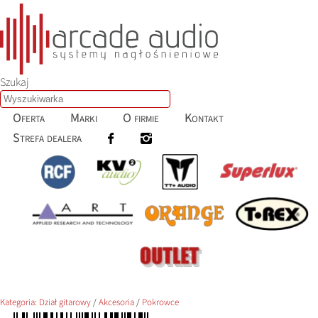
Szukaj
Oferta
Marki
O firmie
Kontakt
Strefa dealera
Kategoria:
Dział gitarowy
/
Akcesoria
/
Pokrowce