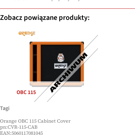
Zobacz powiązane produkty:
OBC 115
Tagi
Orange OBC 115 Cabinet Cover
pn:CVR-115-CAB
EAN:5060117081045