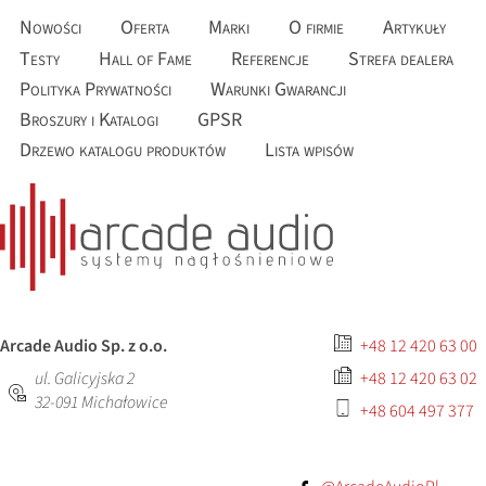
Nowości
Oferta
Marki
O firmie
Artykuły
Testy
Hall of Fame
Referencje
Strefa dealera
Polityka Prywatności
Warunki Gwarancji
Broszury i Katalogi
GPSR
Drzewo katalogu produktów
Lista wpisów
Arcade Audio Sp. z o.o.
+48 12 420 63 00
ul. Galicyjska 2
+48 12 420 63 02
32-091
Michałowice
+48 604 497 377