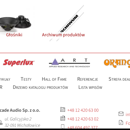
Głośniki
Archiwum produktów
ykuły
Testy
Hall of Fame
Referencje
Strefa dea
R
Drzewo katalogu produktów
Lista wpisów
cade Audio Sp. z o.o.
+48 12 420 63 00
in
ul. Galicyjska 2
+48 12 420 63 02
Fo
32-091
Michałowice
+48 604 497 377