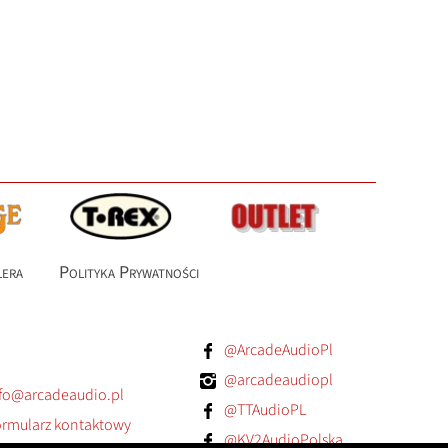
lera
Polityka Prywatności
@ArcadeAudioPl
@arcadeaudiopl
fo@arcadeaudio.pl
@TTAudioPL
rmularz kontaktowy
@KV2AudioPolska