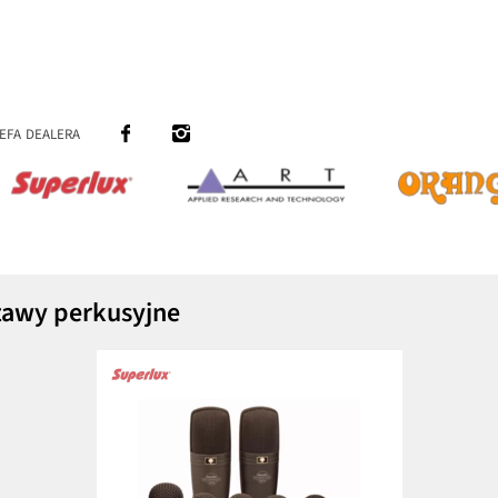
efa dealera
stawy perkusyjne