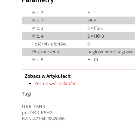
Mic. 2
FT-4
Mic. 1
FK-2
Mic. 3
3 × FS-6
Mic. 4
2 × HO-8
Ilość mikrofonów
8
Przeznaczenie
nagłośnienie i nagrywan
Mic. 5
HI-10
Zobacz w Artykułach:
Poznaj swój mikrofon
Tagi
DRK-F5H3
pn:DRK-F5H3
EAN:4710423849006