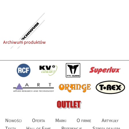
Archiwum produktów
Nowości
Oferta
Marki
O firmie
Artykuły
Testy
Hall of Fame
Referencje
Strefa dealera