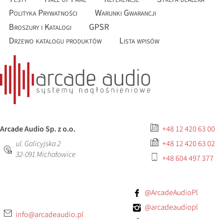
Polityka Prywatności
Warunki Gwarancji
Broszury i Katalogi
GPSR
Drzewo katalogu produktów
Lista wpisów
Arcade Audio Sp. z o.o.
+48 12 420 63 00
ul. Galicyjska 2
+48 12 420 63 02
32-091
Michałowice
+48 604 497 377
@ArcadeAudioPl
@arcadeaudiopl
info@arcadeaudio.pl