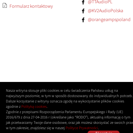
@TTAudioPL
Formularz kontaktowy
@KV2AudioPolska
@orangeampspoland
Nasza witryna stosuje pliki cookies w celu świadczenia Państwu usług na
najwyższym poziomie, w tym w sposób dostosowany do indywidualnych potrzeb.
Dalsze korzystanie z witryny oznacza zgodę na wykorzystanie plików cookies
zgodnie z
Polityką cookies
.
Zgodnie z przepisami Rozporządzenia Parlamentu Europejskiego i Rady (UE)
2016/679 z dnia 27-04-2016 r (określane jako “RODO”), aktualną informację o tym
jak przetwarzamy Twoje dane osobowe, oraz jak możesz skorzystać ze swoich pra
w tym zakresie, znajdziesz się w naszej
Polityce Prywatności
.