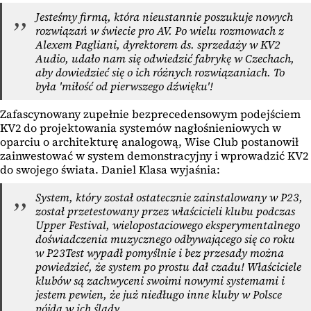
Jesteśmy firmą, która nieustannie poszukuje nowych
rozwiązań w świecie pro AV. Po wielu rozmowach z
Alexem Pagliani, dyrektorem ds. sprzedaży w KV2
Audio, udało nam się odwiedzić fabrykę w Czechach,
aby dowiedzieć się o ich różnych rozwiązaniach. To
była 'miłość od pierwszego dźwięku'!
Zafascynowany zupełnie bezprecedensowym podejściem
KV2 do projektowania systemów nagłośnieniowych w
oparciu o architekturę analogową, Wise Club postanowił
zainwestować w system demonstracyjny i wprowadzić KV2
do swojego świata. Daniel Klasa wyjaśnia:
System, który został ostatecznie zainstalowany w P23,
został przetestowany przez właścicieli klubu podczas
Upper Festival, wielopostaciowego eksperymentalnego
doświadczenia muzycznego odbywającego się co roku
w P23Test wypadł pomyślnie i bez przesady można
powiedzieć, że system po prostu dał czadu! Właściciele
klubów są zachwyceni swoimi nowymi systemami i
jestem pewien, że już niedługo inne kluby w Polsce
pójdą w ich ślady.