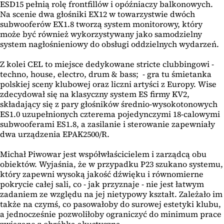
ESD15 pełnią rolę frontfillów i opóźniaczy balkonowych.
Na scenie dwa głośniki EX12 w towarzystwie dwóch
subwooferów EX1.8 tworzą system monitorowy, który
może być również wykorzystywany jako samodzielny
system nagłośnieniowy do obsługi oddzielnych wydarzeń.
Z kolei CEL to miejsce dedykowane stricte clubbingowi -
techno, house, electro, drum & bass; - gra tu śmietanka
polskiej sceny klubowej oraz liczni artyści z Europy. Wise
zdecydował się na klasyczny system ES firmy KV2,
składający się z pary głośników średnio-wysokotonowych
ES1.0 uzupełnionych czterema pojedynczymi 18-calowymi
subwooferami ES1.8, a zasilanie i sterowanie zapewniały
dwa urządzenia EPAK2500/R.
Michał Piwowar jest współwłaścicielem i zarządcą obu
obiektów. Wyjaśnia, że w przypadku P23 szukano systemu,
który zapewni wysoką jakość dźwięku i równomierne
pokrycie całej sali, co - jak przyznaje - nie jest łatwym
zadaniem ze względu na jej nietypowy kształt. Zależało im
także na czymś, co pasowałoby do surowej estetyki klubu,
a jednocześnie pozwoliłoby ograniczyć do minimum prace