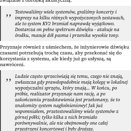
związane z obróbką akustyczną.
Testowaliśmy wiele systemów, graliśmy koncerty i
imprezy na kilku różnych wypożyczonych zestawach,
ale to system KV2 brzmiał naprawdę wyjątkowo.
Dostarcza on pełne spektrum dźwięku - atakuje na
środku, masuje dół pasma i przenika wysokie tony.
Przyznaje również z uśmiechem, że inżynierowie dźwięku
czasami potrzebują trochę czasu, aby przekonać się do
korzystania z systemu, ale kiedy już go usłyszą, są
nawróceni.
Ludzie często sprzeciwiają się temu, czego nie znają,
zwłaszcza gdy prawdopodobnie mają kolegę w lokalnej
wypożyczalni sprzętu, który znają... W końcu, po
próbie, realizator przyznaje nam rację, a po
zakończeniu przedstawienia jest przekonany, że to
znakomity system nagłośnieniowy! Jak już
wspomniałem, przetestowaliśmy wiele systemów z
górnej półki; tylko kilka z nich brzmiało
porównywalnie, ale nie obejmowały one całej
przestrzeni koncertowej i były droższe.