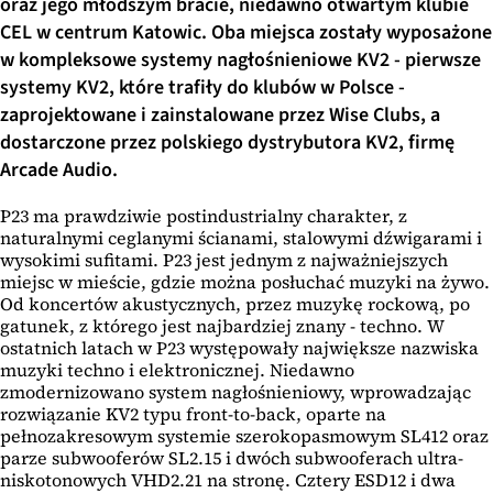
oraz jego młodszym bracie, niedawno otwartym klubie
CEL w centrum Katowic. Oba miejsca zostały wyposażone
w kompleksowe systemy nagłośnieniowe KV2 - pierwsze
systemy KV2, które trafiły do klubów w Polsce -
zaprojektowane i zainstalowane przez Wise Clubs, a
dostarczone przez polskiego dystrybutora KV2, firmę
Arcade Audio.
P23 ma prawdziwie postindustrialny charakter, z
naturalnymi ceglanymi ścianami, stalowymi dźwigarami i
wysokimi sufitami. P23 jest jednym z najważniejszych
miejsc w mieście, gdzie można posłuchać muzyki na żywo.
Od koncertów akustycznych, przez muzykę rockową, po
gatunek, z którego jest najbardziej znany - techno. W
ostatnich latach w P23 występowały największe nazwiska
muzyki techno i elektronicznej. Niedawno
zmodernizowano system nagłośnieniowy, wprowadzając
rozwiązanie KV2 typu front-to-back, oparte na
pełnozakresowym systemie szerokopasmowym SL412 oraz
parze subwooferów SL2.15 i dwóch subwooferach ultra-
niskotonowych VHD2.21 na stronę. Cztery ESD12 i dwa