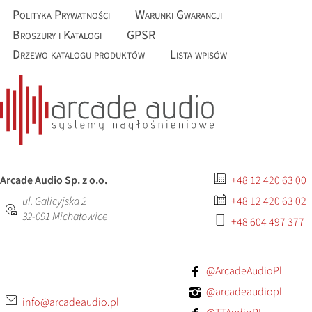
Polityka Prywatności
Warunki Gwarancji
Broszury i Katalogi
GPSR
Drzewo katalogu produktów
Lista wpisów
Arcade Audio Sp. z o.o.
+48 12 420 63 00
ul. Galicyjska 2
+48 12 420 63 02
32-091
Michałowice
+48 604 497 377
@ArcadeAudioPl
@arcadeaudiopl
info@arcadeaudio.pl