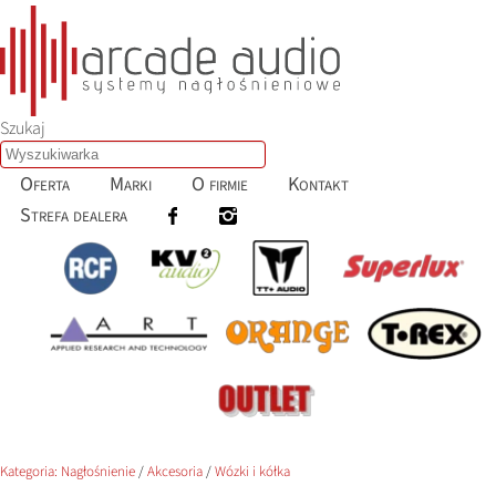
Szukaj
Oferta
Marki
O firmie
Kontakt
Strefa dealera
Kategoria:
Nagłośnienie
/
Akcesoria
/
Wózki i kółka