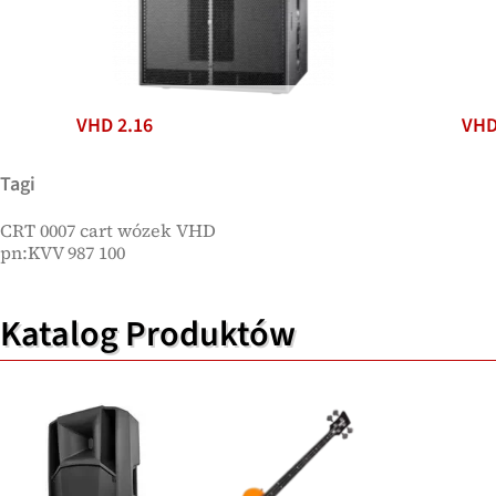
VHD 2.16
VHD 4
Tagi
CRT 0007 cart wózek VHD
pn:KVV 987 100
Katalog Produktów