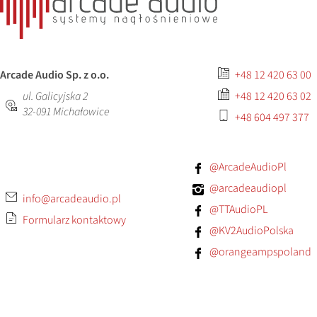
Arcade Audio Sp. z o.o.
+48 12 420 63 00
ul. Galicyjska 2
+48 12 420 63 02
32-091
Michałowice
+48 604 497 377
@ArcadeAudioPl
@arcadeaudiopl
info@arcadeaudio.pl
@TTAudioPL
Formularz kontaktowy
@KV2AudioPolska
@orangeampspoland