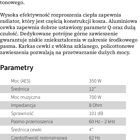
tonowego.
Wysoka efektywność rozproszenia ciepła zapewnia
radiator, który jest częścią konstrukcji kosza. Aluminiowa
cewka zapewnia dobrze ustawiony parametr Q oraz dużą
czułość. Dedykowane potrójne górne zawieszenie
gwarantuje niskie zniekształcenia w zakresie środkowego
pasma. Karkas cewki z włókna szklanego, policottonowe
zawieszenia pozwalają na przetwarzanie dużych mocy.
Parametry
Moc (AES)
350 W
Średnica
12"
Moc muzyczna
700 W
Impedancja
8 Ohm
Sprawność
101 dB
Pasmo przenoszenia
60 Hz – 2 kHz
Średnica cewki
4"
Częstotliwość rezonansowa
62 Hz