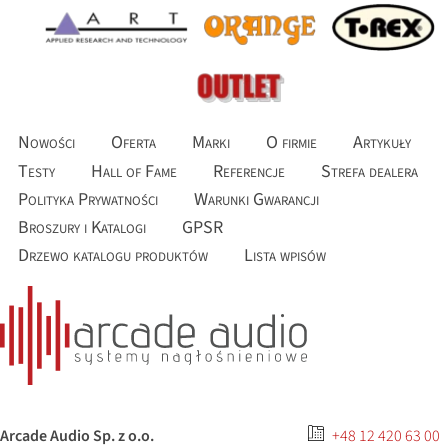
Nowości
Oferta
Marki
O firmie
Artykuły
Testy
Hall of Fame
Referencje
Strefa dealera
Polityka Prywatności
Warunki Gwarancji
Broszury i Katalogi
GPSR
Drzewo katalogu produktów
Lista wpisów
Arcade Audio Sp. z o.o.
+48 12 420 63 00