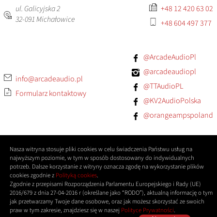
ul. Galicyjska 2
+48 12 420 63 02
32-091
Michałowice
+48 604 497 377
@ArcadeAudioPl
@arcadeaudiopl
info@arcadeaudio.pl
@TTAudioPL
Formularz kontaktowy
@KV2AudioPolska
@orangeampspoland
Nasza witryna stosuje pliki cookies w celu świadczenia Państwu usług na
najwyższym poziomie, w tym w sposób dostosowany do indywidualnych
potrzeb. Dalsze korzystanie z witryny oznacza zgodę na wykorzystanie plików
cookies zgodnie z
Polityką cookies
.
Zgodnie z przepisami Rozporządzenia Parlamentu Europejskiego i Rady (UE)
2016/679 z dnia 27-04-2016 r (określane jako “RODO”), aktualną informację o tym
jak przetwarzamy Twoje dane osobowe, oraz jak możesz skorzystać ze swoich
praw w tym zakresie, znajdziesz się w naszej
Polityce Prywatności
.