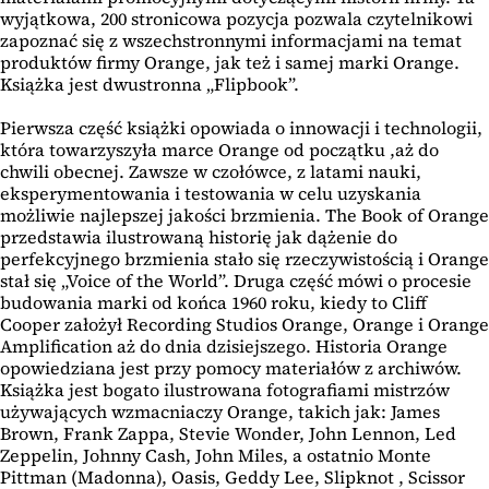
wyjątkowa, 200 stronicowa pozycja pozwala czytelnikowi
zapoznać się z wszechstronnymi informacjami na temat
produktów firmy Orange, jak też i samej marki Orange.
Książka jest dwustronna „Flipbook”.
Pierwsza część książki opowiada o innowacji i technologii,
która towarzyszyła marce Orange od początku ,aż do
chwili obecnej. Zawsze w czołówce, z latami nauki,
eksperymentowania i testowania w celu uzyskania
możliwie najlepszej jakości brzmienia. The Book of Orange
przedstawia ilustrowaną historię jak dążenie do
perfekcyjnego brzmienia stało się rzeczywistością i Orange
stał się „Voice of the World”. Druga część mówi o procesie
budowania marki od końca 1960 roku, kiedy to Cliff
Cooper założył Recording Studios Orange, Orange i Orange
Amplification aż do dnia dzisiejszego. Historia Orange
opowiedziana jest przy pomocy materiałów z archiwów.
Książka jest bogato ilustrowana fotografiami mistrzów
używających wzmacniaczy Orange, takich jak: James
Brown, Frank Zappa, Stevie Wonder, John Lennon, Led
Zeppelin, Johnny Cash, John Miles, a ostatnio Monte
Pittman (Madonna), Oasis, Geddy Lee, Slipknot , Scissor