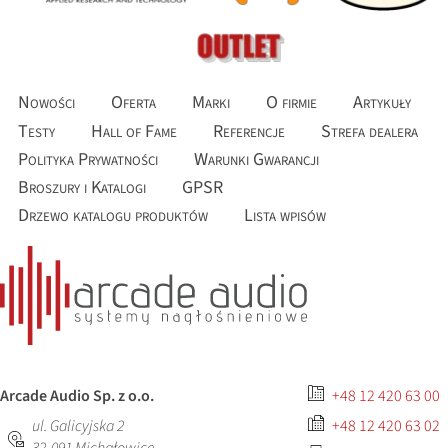
Nowości
Oferta
Marki
O firmie
Artykuły
Testy
Hall of Fame
Referencje
Strefa dealera
Polityka Prywatności
Warunki Gwarancji
Broszury i Katalogi
GPSR
Drzewo katalogu produktów
Lista wpisów
Arcade Audio Sp. z o.o.
+48 12 420 63 00
ul. Galicyjska 2
+48 12 420 63 02