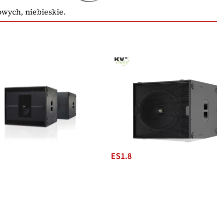
wych, niebieskie.
EX 2.5 mkII