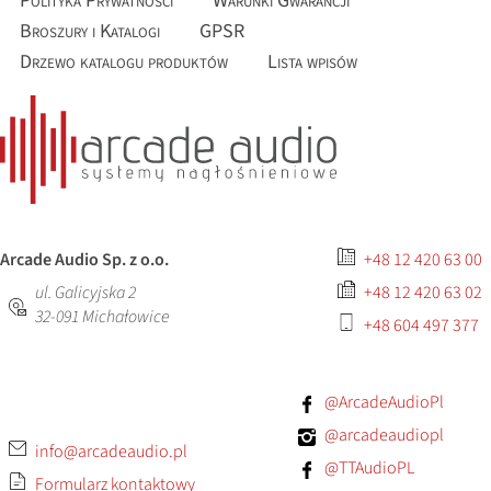
Polityka Prywatności
Warunki Gwarancji
Broszury i Katalogi
GPSR
Drzewo katalogu produktów
Lista wpisów
Arcade Audio Sp. z o.o.
+48 12 420 63 00
ul. Galicyjska 2
+48 12 420 63 02
32-091
Michałowice
+48 604 497 377
@ArcadeAudioPl
@arcadeaudiopl
info@arcadeaudio.pl
@TTAudioPL
Formularz kontaktowy