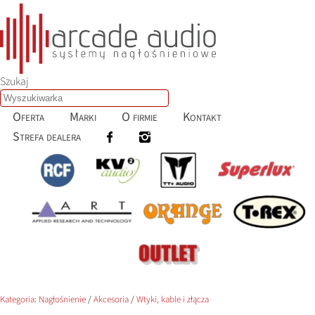
Szukaj
Oferta
Marki
O firmie
Kontakt
Strefa dealera
Kategoria:
Nagłośnienie
/
Akcesoria
/
Wtyki, kable i złącza