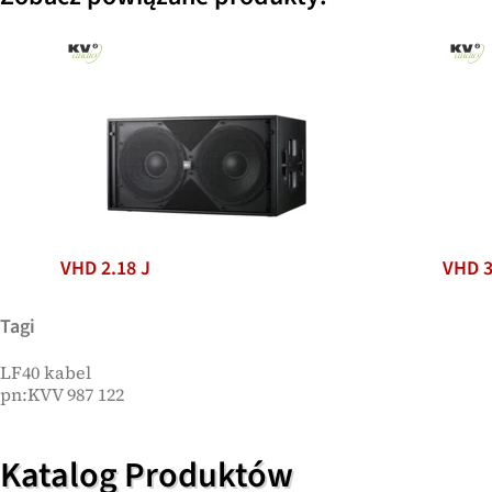
VHD 2.18 J
VHD 
Tagi
LF40 kabel
pn:KVV 987 122
Katalog Produktów