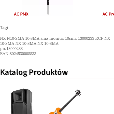
AC PMX
AC Pr
Tagi
NX N10-SMA 10-SMA sma monitor10sma 13000233 RCF NX
10-SMA NX 10-SMA NX 10-SMA
pn:13000233
EAN:8024530008833
Katalog Produktów