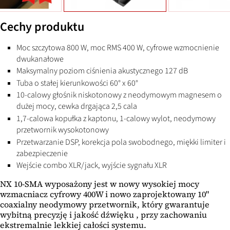
Cechy produktu
Moc szczytowa 800 W, moc RMS 400 W, cyfrowe wzmocnienie
dwukanałowe
Maksymalny poziom ciśnienia akustycznego 127 dB
Tuba o stałej kierunkowości 60° x 60°
10-calowy głośnik niskotonowy z neodymowym magnesem o
dużej mocy, cewka drgająca 2,5 cala
1,7-calowa kopułka z kaptonu, 1-calowy wylot, neodymowy
przetwornik wysokotonowy
Przetwarzanie DSP, korekcja pola swobodnego, miękki limiter i
zabezpieczenie
Wejście combo XLR/jack, wyjście sygnału XLR
NX 10-SMA wyposażony jest w nowy wysokiej mocy
wzmacniacz cyfrowy 400W i nowo zaprojektowany 10"
coaxialny neodymowy przetwornik, który gwarantuje
wybitną precyzję i jakość dźwięku , przy zachowaniu
ekstremalnie lekkiej całości systemu.