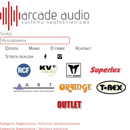
Szukaj
Oferta
Marki
O firmie
Kontakt
Strefa dealera
Kategoria:
Nagłośnienie
/
Kolumny szerokopasmowe
Kategoria:
Nagłośnienie
/
Monitory sceniczne