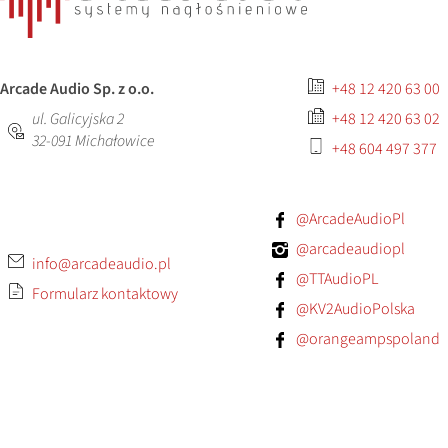
Arcade Audio Sp. z o.o.
+48 12 420 63 00
ul. Galicyjska 2
+48 12 420 63 02
32-091
Michałowice
+48 604 497 377
@ArcadeAudioPl
@arcadeaudiopl
info@arcadeaudio.pl
@TTAudioPL
Formularz kontaktowy
@KV2AudioPolska
@orangeampspoland