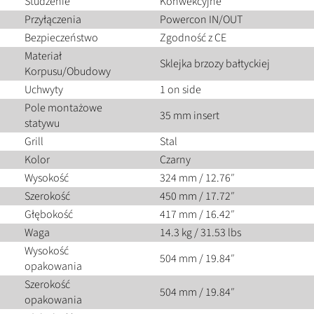
Studzenie
Konwekcyjne
Przyłączenia
Powercon IN/OUT
Bezpieczeństwo
Zgodność z CE
Materiał
Sklejka brzozy bałtyckiej
Korpusu/Obudowy
Uchwyty
1 on side
Pole montażowe
35 mm insert
statywu
Grill
Stal
Kolor
Czarny
Wysokość
324 mm / 12.76″
Szerokość
450 mm / 17.72″
Głębokość
417 mm / 16.42″
Waga
14.3 kg / 31.53 lbs
Wysokość
504 mm / 19.84″
opakowania
Szerokość
504 mm / 19.84″
opakowania