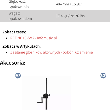
Głębokość
404 mm / 15.91″
opakowania
Waga z
17.4 kg / 38.36 lbs
opakowaniem
Zobacz testy:
RCF NX 10-SMA - Infomusic.pl
Zobacz w Artykułach:
Zasilanie głośników aktywnych - pobór i uziemienie
Akcesoria: