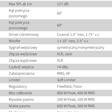
Max SPL @ 1m
127 dB
Kąt pokrycia
60°
poziomego
Kąt pokrycia
60°
pionowego
Driver ciśnieniowy
Coaxial 1.0″ neo, 1.75″ v.c
Woofer
1 x 10″ neo, 2.5″ v.c
Sygnał wejściowy
symetryczny/niesymetryczny
Złącza wejściowe
XLR, Jack
Złącza wyjściowe
XLR
Czułość wejścia
+4 dBu
Zabezpieczenia
RMS, HF
Limiter
Soft Limiter
Regulatory
Freefield, Floor
Moc całkowita
800 W Peak, 400 W RMS
Wysokie pasmo
200 W Peak, 100 W RMS
Niskie pasmo
600 W Peak, 300 W RMS