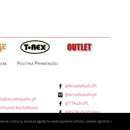
lera
Polityka Prywatności
@ArcadeAudioPl
@arcadeaudiopl
fo@arcadeaudio.pl
@TTAudioPL
rmularz kontaktowy
@KV2AudioPolska
@orangeampspoland
tanie z witryny oznacza zgodę na wykorzystanie plików cookies zgodnie z