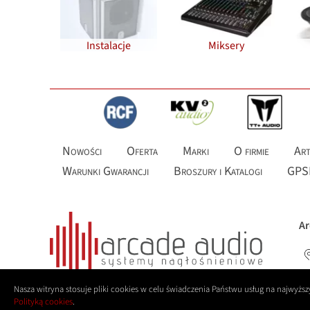
Instalacje
Miksery
Nowości
Oferta
Marki
O firmie
Art
Warunki Gwarancji
Broszury i Katalogi
GPS
Ar
Nasza witryna stosuje pliki cookies w celu świadczenia Państwu usług na najwyż
Polityką cookies
.