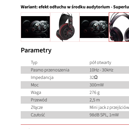
Wariant:
efekt odłuchu w środku audytorium
-
Superlu
Parametry
Typ
pół otwarty
Pasmo przenoszenia
10Hz - 30kHz
Impedancja
32Ω
Moc
300mW
Waga
276 g
Przewód
2,5 m
Złącze
Mini jack z przejści
Czułość
98dB SPL, 1mW