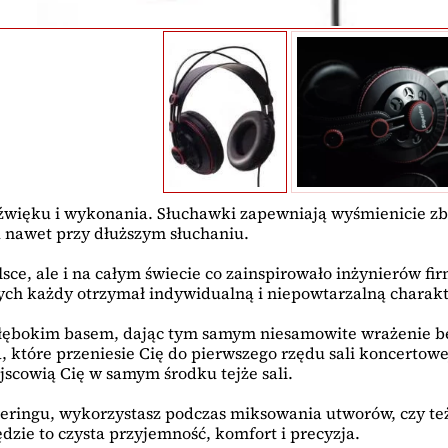
źwięku i wykonania. Słuchawki zapewniają wyśmienicie zba
 nawet przy dłuższym słuchaniu.
lsce, ale i na całym świecie co zainspirowało inżynierów fi
ych każdy otrzymał indywidualną i niepowtarzalną charakt
głębokim basem, dając tym samym niesamowite wrażenie be
a, które przeniesie Cię do pierwszego rzędu sali koncertow
scowią Cię w samym środku tejże sali.
steringu, wykorzystasz podczas miksowania utworów, czy te
ie to czysta przyjemność, komfort i precyzja.