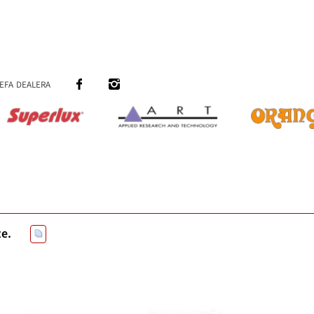
efa dealera
e.