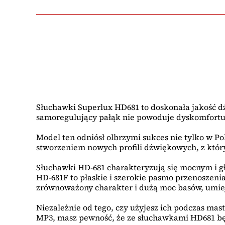
Słuchawki Superlux HD681 to doskonała jakość d
samoregulujący pałąk nie powoduje dyskomfortu
Model ten odniósł olbrzymi sukces nie tylko w Po
stworzeniem nowych profili dźwiękowych, z któr
Słuchawki HD-681 charakteryzują się mocnym i 
HD-681F to płaskie i szerokie pasmo przenoszeni
zrównoważony charakter i dużą moc basów, umiej
Niezależnie od tego, czy użyjesz ich podczas ma
MP3, masz pewność, że ze słuchawkami HD681 będz