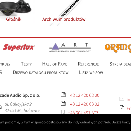
Głośniki
Archiwum produktów
ykuły
Testy
Hall of Fame
Referencje
Strefa dea
R
Drzewo katalogu produktów
Lista wpisów
cade Audio Sp. z o.o.
+48 12 420 63 00
in
ul. Galicyjska 2
+48 12 420 63 02
Fo
32-091
Michałowice
+48 604 497 377
szym poziomie, w tym w sposób dostosowany do indywidualnych potrzeb. Dalsze korzys