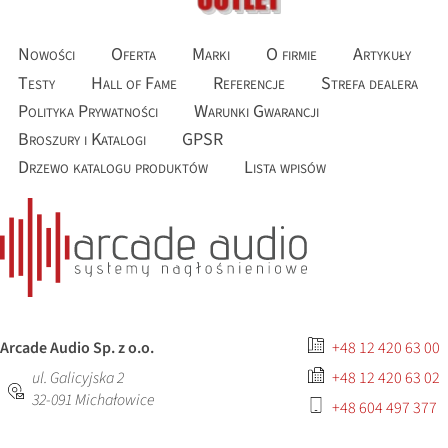
Nowości
Oferta
Marki
O firmie
Artykuły
Testy
Hall of Fame
Referencje
Strefa dealera
Polityka Prywatności
Warunki Gwarancji
Broszury i Katalogi
GPSR
Drzewo katalogu produktów
Lista wpisów
Arcade Audio Sp. z o.o.
+48 12 420 63 00
ul. Galicyjska 2
+48 12 420 63 02
32-091
Michałowice
+48 604 497 377