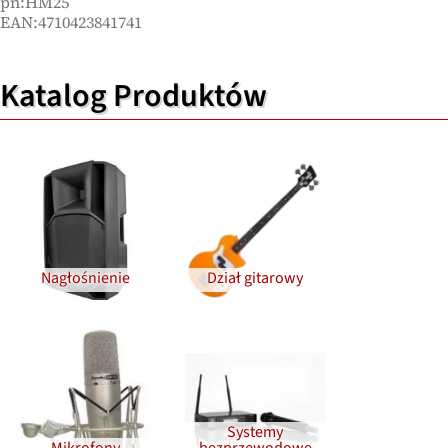
pn:HM25
EAN:4710423841741
Katalog Produktów
Nagłośnienie
Dział gitarowy
Systemy
Mikrofony
bezprzewodowe