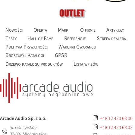
Nowości
Oferta
Marki
O firmie
Artykuły
Testy
Hall of Fame
Referencje
Strefa dealera
Polityka Prywatności
Warunki Gwarancji
Broszury i Katalogi
GPSR
Drzewo katalogu produktów
Lista wpisów
Arcade Audio Sp. z o.o.
+48 12 420 63 00
ul. Galicyjska 2
+48 12 420 63 02
32-091
Michałowice