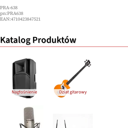
PRA-638
pn:PRA638
EAN:4710423847521
Katalog Produktów
Nagłośnienie
Dział gitarowy