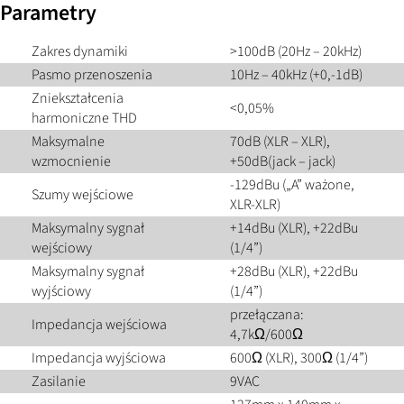
Parametry
Zakres dynamiki
>100dB (20Hz – 20kHz)
Pasmo przenoszenia
10Hz – 40kHz (+0,-1dB)
Zniekształcenia
<0,05%
harmoniczne THD
Maksymalne
70dB (XLR – XLR),
wzmocnienie
+50dB(jack – jack)
-129dBu („A” ważone,
Szumy wejściowe
XLR-XLR)
Maksymalny sygnał
+14dBu (XLR), +22dBu
wejściowy
(1/4”)
Maksymalny sygnał
+28dBu (XLR), +22dBu
wyjściowy
(1/4”)
przełączana:
Impedancja wejściowa
4,7kΩ/600Ω
Impedancja wyjściowa
600Ω (XLR), 300Ω (1/4”)
Zasilanie
9VAC