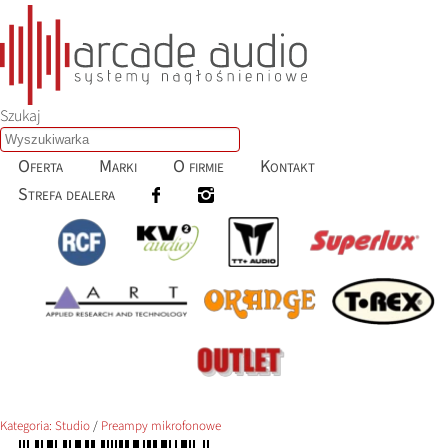
Szukaj
Oferta
Marki
O firmie
Kontakt
Strefa dealera
Kategoria:
Studio
/
Preampy mikrofonowe