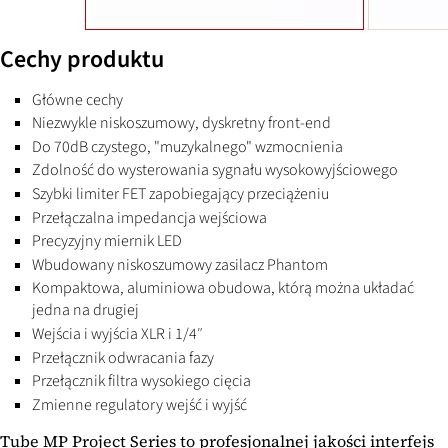
Cechy produktu
Główne cechy
Niezwykle niskoszumowy, dyskretny front-end
Do 70dB czystego, "muzykalnego" wzmocnienia
Zdolność do wysterowania sygnału wysokowyjściowego
Szybki limiter FET zapobiegający przeciążeniu
Przełączalna impedancja wejściowa
Precyzyjny miernik LED
Wbudowany niskoszumowy zasilacz Phantom
Kompaktowa, aluminiowa obudowa, którą można układać
jedna na drugiej
Wejścia i wyjścia XLR i 1/4″
Przełącznik odwracania fazy
Przełącznik filtra wysokiego cięcia
Zmienne regulatory wejść i wyjść
Tube MP Project Series to profesjonalnej jakości interfejs