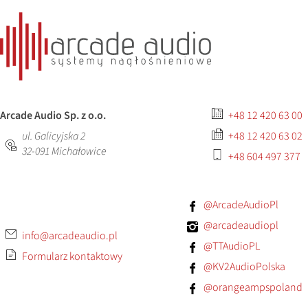
Arcade Audio Sp. z o.o.
+48 12 420 63 00
ul. Galicyjska 2
+48 12 420 63 02
32-091
Michałowice
+48 604 497 377
@ArcadeAudioPl
@arcadeaudiopl
info@arcadeaudio.pl
@TTAudioPL
Formularz kontaktowy
@KV2AudioPolska
@orangeampspoland