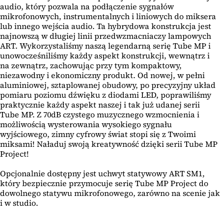
audio, który pozwala na podłączenie sygnałów
mikrofonowych, instrumentalnych i liniowych do miksera
lub innego wejścia audio. Ta hybrydowa konstrukcja jest
najnowszą w długiej linii przedwzmacniaczy lampowych
ART. Wykorzystaliśmy naszą legendarną serię Tube MP i
unowocześniliśmy każdy aspekt konstrukcji, wewnątrz i
na zewnątrz, zachowując przy tym kompaktowy,
niezawodny i ekonomiczny produkt. Od nowej, w pełni
aluminiowej, sztaplowanej obudowy, po precyzyjny układ
pomiaru poziomu dźwięku z diodami LED, poprawiliśmy
praktycznie każdy aspekt naszej i tak już udanej serii
Tube MP. Z 70dB czystego muzycznego wzmocnienia i
możliwością wysterowania wysokiego sygnału
wyjściowego, zimny cyfrowy świat stopi się z Twoimi
miksami! Naładuj swoją kreatywność dzięki serii Tube MP
Project!
Opcjonalnie dostępny jest uchwyt statywowy ART SM1,
który bezpiecznie przymocuje serię Tube MP Project do
dowolnego statywu mikrofonowego, zarówno na scenie jak
i w studio.