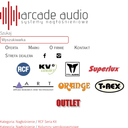
Szukaj
Oferta
Marki
O firmie
Kontakt
Strefa dealera
Kategoria:
Nagłośnienie
/
RCF Seria KX
Kategoria:
Nagłośnienie
/
Kolumny szerokopasmowe