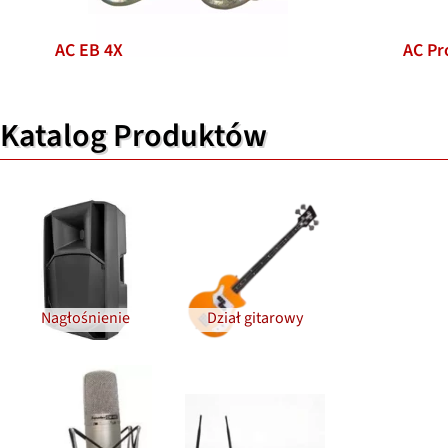
AC EB 4X
AC Pr
Katalog Produktów
Nagłośnienie
Dział gitarowy