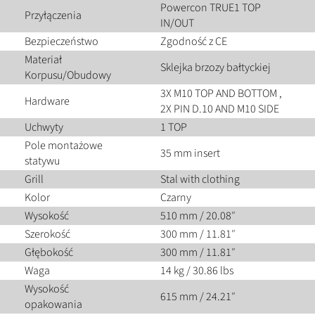
Powercon TRUE1 TOP
Przyłączenia
IN/OUT
Bezpieczeństwo
Zgodność z CE
Materiał
Sklejka brzozy bałtyckiej
Korpusu/Obudowy
3X M10 TOP AND BOTTOM ,
Hardware
2X PIN D.10 AND M10 SIDE
Uchwyty
1 TOP
Pole montażowe
35 mm insert
statywu
Grill
Stal with clothing
Kolor
Czarny
Wysokość
510 mm / 20.08″
Szerokość
300 mm / 11.81″
Głębokość
300 mm / 11.81″
Waga
14 kg / 30.86 lbs
Wysokość
615 mm / 24.21″
opakowania