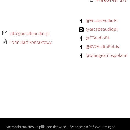
+48 604 497 377
@ArcadeAudioPl
@arcadeaudiopl
info@arcadeaudio.pl
@TTAudioPL
Formularz kontaktowy
@KV2AudioPolska
@orangeampspoland
Nasza witryna stosuje pliki cookies w celu świadczenia Państwu usług na