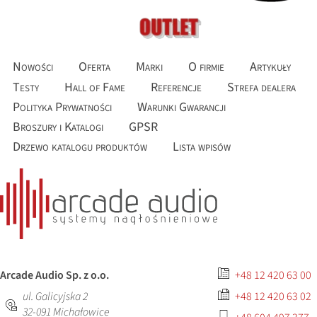
Nowości
Oferta
Marki
O firmie
Artykuły
Testy
Hall of Fame
Referencje
Strefa dealera
Polityka Prywatności
Warunki Gwarancji
Broszury i Katalogi
GPSR
Drzewo katalogu produktów
Lista wpisów
Arcade Audio Sp. z o.o.
+48 12 420 63 00
ul. Galicyjska 2
+48 12 420 63 02
32-091
Michałowice