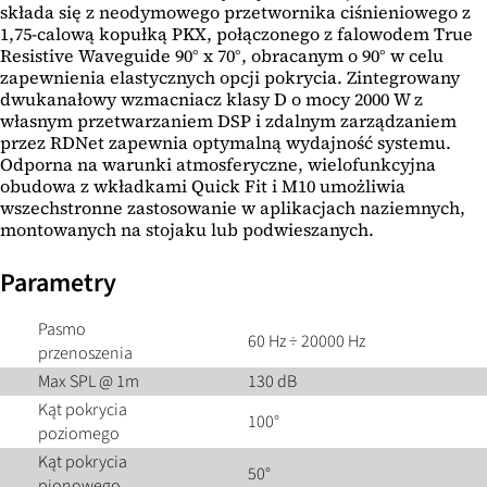
składa się z neodymowego przetwornika ciśnieniowego z
1,75-calową kopułką PKX, połączonego z falowodem True
Resistive Waveguide 90° x 70°, obracanym o 90° w celu
zapewnienia elastycznych opcji pokrycia. Zintegrowany
dwukanałowy wzmacniacz klasy D o mocy 2000 W z
własnym przetwarzaniem DSP i zdalnym zarządzaniem
przez RDNet zapewnia optymalną wydajność systemu.
Odporna na warunki atmosferyczne, wielofunkcyjna
obudowa z wkładkami Quick Fit i M10 umożliwia
wszechstronne zastosowanie w aplikacjach naziemnych,
montowanych na stojaku lub podwieszanych.
Parametry
Pasmo
60 Hz ÷ 20000 Hz
przenoszenia
Max SPL @ 1m
130 dB
Kąt pokrycia
100°
poziomego
Kąt pokrycia
50°
pionowego