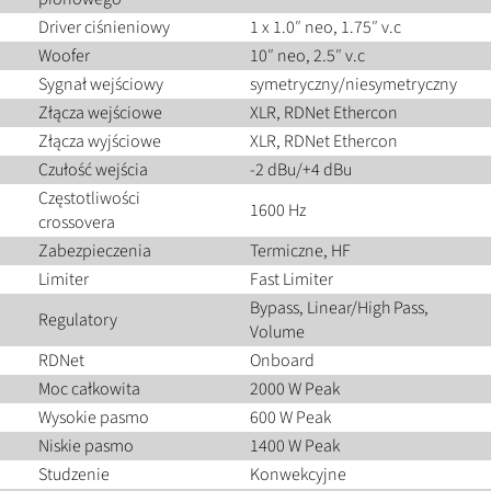
Driver ciśnieniowy
1 x 1.0″ neo, 1.75″ v.c
Woofer
10″ neo, 2.5″ v.c
Sygnał wejściowy
symetryczny/niesymetryczny
Złącza wejściowe
XLR, RDNet Ethercon
Złącza wyjściowe
XLR, RDNet Ethercon
Czułość wejścia
-2 dBu/+4 dBu
Częstotliwości
1600 Hz
crossovera
Zabezpieczenia
Termiczne, HF
Limiter
Fast Limiter
Bypass, Linear/High Pass,
Regulatory
Volume
RDNet
Onboard
Moc całkowita
2000 W Peak
Wysokie pasmo
600 W Peak
Niskie pasmo
1400 W Peak
Studzenie
Konwekcyjne