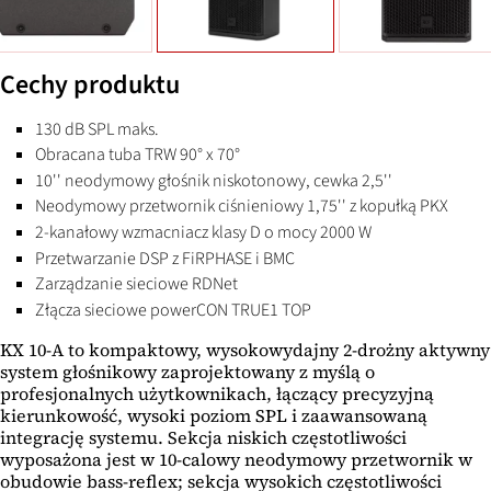
Cechy produktu
130 dB SPL maks.
Obracana tuba TRW 90° x 70°
10'' neodymowy głośnik niskotonowy, cewka 2,5''
Neodymowy przetwornik ciśnieniowy 1,75'' z kopułką PKX
2-kanałowy wzmacniacz klasy D o mocy 2000 W
Przetwarzanie DSP z FiRPHASE i BMC
Zarządzanie sieciowe RDNet
Złącza sieciowe powerCON TRUE1 TOP
KX 10-A to kompaktowy, wysokowydajny 2-drożny aktywny
system głośnikowy zaprojektowany z myślą o
profesjonalnych użytkownikach, łączący precyzyjną
kierunkowość, wysoki poziom SPL i zaawansowaną
integrację systemu. Sekcja niskich częstotliwości
wyposażona jest w 10-calowy neodymowy przetwornik w
obudowie bass-reflex; sekcja wysokich częstotliwości