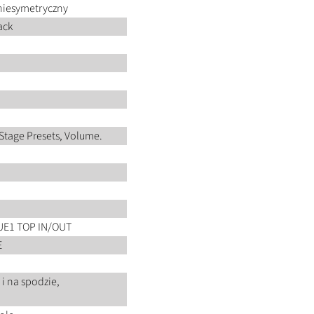
niesymetryczny
ack
u
Stage Presets, Volume.
UE1 TOP IN/OUT
E
i na spodzie,