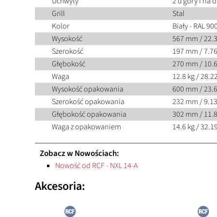
Uchwyty
2 u góry i na 
Grill
Stal
Kolor
Biały - RAL 90
Wysokość
567 mm / 22.
Szerokość
197 mm / 7.76
Głębokość
270 mm / 10.
Waga
12.8 kg / 28.22
Wysokość opakowania
600 mm / 23.
Szerokość opakowania
232 mm / 9.13
Głębokość opakowania
302 mm / 11.
Waga z opakowaniem
14.6 kg / 32.19
Zobacz w Nowościach:
Nowość od RCF - NXL 14-A
Akcesoria: