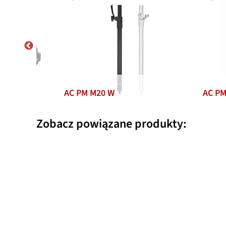
AC PM M20 W
AC P
Zobacz powiązane produkty: