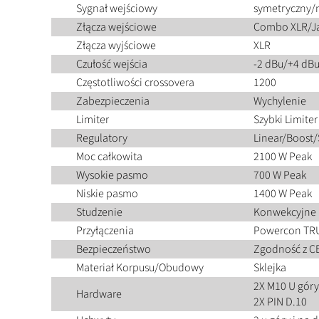
Sygnał wejściowy
symetryczny/
Złącza wejściowe
Combo XLR/J
Złącza wyjściowe
XLR
Czułość wejścia
-2 dBu/+4 dB
Częstotliwości crossovera
1200
Zabezpieczenia
Wychylenie
Limiter
Szybki Limiter
Regulatory
Linear/Boost/
Moc całkowita
2100 W Peak
Wysokie pasmo
700 W Peak
Niskie pasmo
1400 W Peak
Studzenie
Konwekcyjne
Przyłączenia
Powercon TR
Bezpieczeństwo
Zgodność z C
Materiał Korpusu/Obudowy
Sklejka
2X M10 U góry 
Hardware
2X PIN D.10