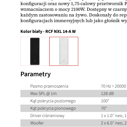
konfiguracji oraz nowy 1,75-calowy przetwornik
wzmacniaczem o mocy 2100W. Dostępny w czarnym 
każdym zastosowaniu na żywo. Doskonały do rep
konfiguracjach immersyjnych lub jako głośnik wy
Kolor
biały
-
RCF NXL 14-A W
Parametry
Pasmo przenoszenia
70 Hz ÷ 20000
Max SPL @ 1m
128 dB
Kąt pokrycia poziomego
100°
Kąt pokrycia pionowego
70°
Driver ciśnieniowy
1 x 1.0″ neo, 1
Woofer
2 x 6.0″ neo, 2