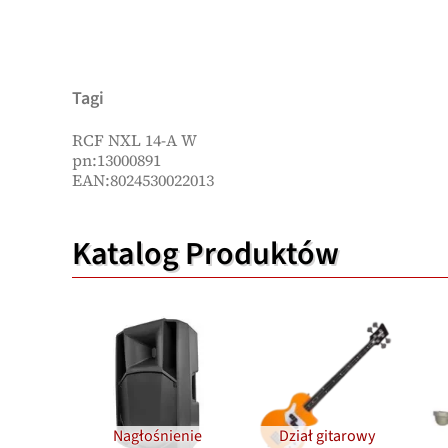
Tagi
RCF NXL 14-A W
pn:13000891
EAN:8024530022013
Katalog Produktów
Nagłośnienie
Dział gitarowy