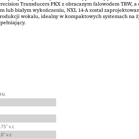
 Precision Transducers PKX z obracanym falowodem TRW, a 
lub białym wykończeniu, NXL 14-A został zaprojektowany,
rodukcji wokalu, idealny w kompaktowych systemach na ży
pełniający.
 Hz
.75″ v.c
.0″ v.c