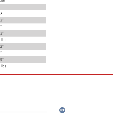
dole
03
32″
″
63″
 lbs
62″
″
89″
 lbs