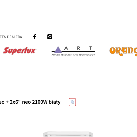
efa dealera
o + 2x6" neo 2100W biały