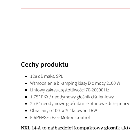
Cechy produktu
128 dB maks. SPL
Wzmocnienie bi-amping klasy D o mocy 2100 W
Liniowy zakres częstotliwości 70-20000 Hz
1,75” PKX / neodymowy głośnik ciśnieniowy
2 x 6” neodymowe głośniki niskotonowe dużej mocy
Obracany o 100° x 70° falowód TRW
FiRPHASE i Bass Motion Control
NXL 14-A to najbardziej kompaktowy głośnik akt