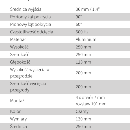
Średnica wyjścia
36 mm / 1.4"
Poziomy kąt pokrycia
90°
Pionowy kąt pokrycia
60°
Częstotliwość odcięcia
500 Hz
Materiał
Aluminium
Wysokość
250 mm
Szerokość
250 mm
Głębokość
123 mm
Wysokość wycięcia w
200 mm
przegrodzie
Szerokość wycięcia
200 mm
przegrody
4 x otwór 7 mm
Montaż
rozstaw 101 mm
Kolor
Czarny
Wymiary
130 mm
Średnica
250 mm