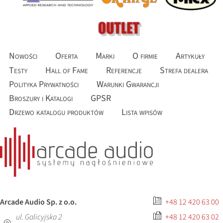
Nowości
Oferta
Marki
O firmie
Artykuły
Testy
Hall of Fame
Referencje
Strefa dealera
Polityka Prywatności
Warunki Gwarancji
Broszury i Katalogi
GPSR
Drzewo katalogu produktów
Lista wpisów
Arcade Audio Sp. z o.o.
+48 12 420 63 00
ul. Galicyjska 2
+48 12 420 63 02