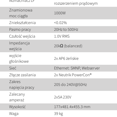
Wzmacniacz LF
rozszerzeniem prądowym
Znamionowa
1000W
moc ciągła
Zniekształcenia
<0.02%
Pasmo pracy
20Hz to 500Hz
Czułość wejścia
1.0V RMS
Impedancja
20kΩ (balanced)
wejścia
wyjście
2x AP6 żeńskie
głośnikowe
Sieć
Ethernet: SMNP, Webserver
Złącze zasilania
2x Neutrik PowerCon®
Zakres
205 do 240V@50Hz
napięcia pracy
Zalecany
2x5A 230V
amperaż
Wysokość
177x481.4x455.3 mm
Waga
39 kg