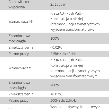
Całkowita moc
2x 1300W
wyjściowa
Klasa AB - Push Pull -
Konstrukcja o niskiej
Wzmacniacz HF
intermodulacji z symetrycznym
wyjściem transformatorowym
Znamionowa
100W
moc ciągła
Zniekształcenia
<0.02%
Pasmo pracy
2.5kHz do 40kHz
Klasa AB - Push Pull -
Konstrukcja o niskiej
Wzmacniacz MF
intermodulacji z symetrycznym
wyjściem transformatorowym
Znamionowa
200W
moc ciągła
Zniekształcenia
<0.02%
Pasmo przcy
500Hz do 2,5kHz
Wysokoefektywny, impulsowy z