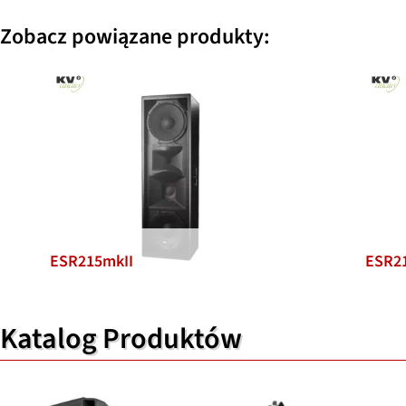
Zobacz powiązane produkty:
ESR215mkII
ESR2
Katalog Produktów