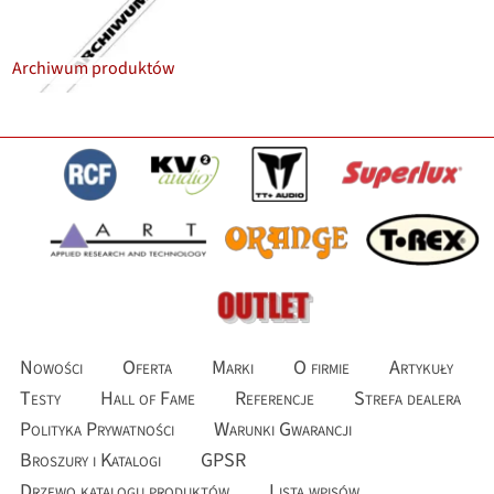
Archiwum produktów
Nowości
Oferta
Marki
O firmie
Artykuły
Testy
Hall of Fame
Referencje
Strefa dealera
Polityka Prywatności
Warunki Gwarancji
Broszury i Katalogi
GPSR
Drzewo katalogu produktów
Lista wpisów