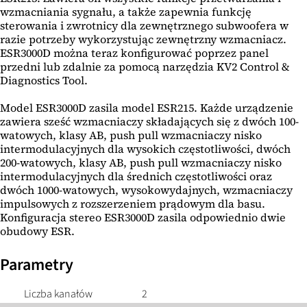
wzmacniania sygnału, a także zapewnia funkcję
sterowania i zwrotnicy dla zewnętrznego subwoofera w
razie potrzeby wykorzystując zewnętrzny wzmacniacz.
ESR3000D można teraz konfigurować poprzez panel
przedni lub zdalnie za pomocą narzędzia KV2 Control &
Diagnostics Tool.
Model ESR3000D zasila model ESR215. Każde urządzenie
zawiera sześć wzmacniaczy składających się z dwóch 100-
watowych, klasy AB, push pull wzmacniaczy nisko
intermodulacyjnych dla wysokich częstotliwości, dwóch
200-watowych, klasy AB, push pull wzmacniaczy nisko
intermodulacyjnych dla średnich częstotliwości oraz
dwóch 1000-watowych, wysokowydajnych, wzmacniaczy
impulsowych z rozszerzeniem prądowym dla basu.
Konfiguracja stereo ESR3000D zasila odpowiednio dwie
obudowy ESR.
Parametry
Liczba kanałów
2