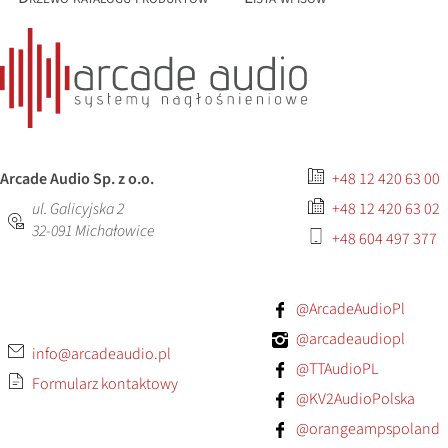
Arcade Audio Sp. z o.o.
+48 12 420 63 00
ul. Galicyjska 2
+48 12 420 63 02
32-091
Michałowice
+48 604 497 377
@ArcadeAudioPl
@arcadeaudiopl
info@arcadeaudio.pl
@TTAudioPL
Formularz kontaktowy
@KV2AudioPolska
@orangeampspoland