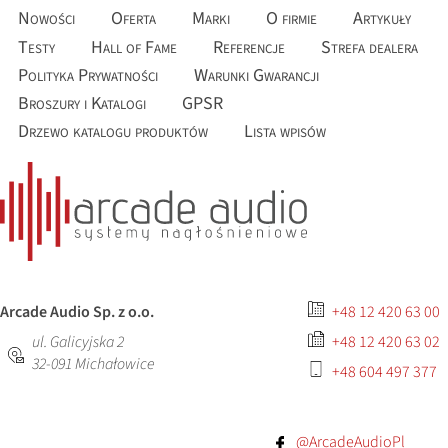
Nowości
Oferta
Marki
O firmie
Artykuły
Testy
Hall of Fame
Referencje
Strefa dealera
Polityka Prywatności
Warunki Gwarancji
Broszury i Katalogi
GPSR
Drzewo katalogu produktów
Lista wpisów
Arcade Audio Sp. z o.o.
+48 12 420 63 00
ul. Galicyjska 2
+48 12 420 63 02
32-091
Michałowice
+48 604 497 377
@ArcadeAudioPl