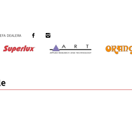
efa dealera
le