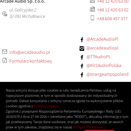
Arcade Audio Sp. z o.o.
+48 12 420 63 00
ul. Galicyjska 2
+48 12 420 63 02
32-091
Michałowice
+48 604 497 377
@ArcadeAudioPl
@arcadeaudiopl
info@arcadeaudio.pl
@TTAudioPL
Formularz kontaktowy
@KV2AudioPolska
@orangeampspoland
Nasza witryna stosuje pliki cookies w celu świadczenia Państwu usług na
najwyższym poziomie, w tym w sposób dostosowany do indywidualnych
potrzeb. Dalsze korzystanie z witryny oznacza zgodę na wykorzystanie plików
cookies zgodnie z
Polityką cookies
.
Zgodnie z przepisami Rozporządzenia Parlamentu Europejskiego i Rady (UE)
2016/679 z dnia 27-04-2016 r (określane jako “RODO”), aktualną informację o tym
jak przetwarzamy Twoje dane osobowe, oraz jak możesz skorzystać ze swoich
praw w tym zakresie, znajdziesz się w naszej
Polityce Prywatności
.