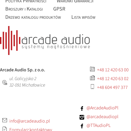
Polityka Prywatności
Warunki Gwarancji
Broszury i Katalogi
GPSR
Drzewo katalogu produktów
Lista wpisów
Arcade Audio Sp. z o.o.
+48 12 420 63 00
ul. Galicyjska 2
+48 12 420 63 02
32-091
Michałowice
+48 604 497 377
@ArcadeAudioPl
@arcadeaudiopl
info@arcadeaudio.pl
@TTAudioPL
Formularz kontaktowy