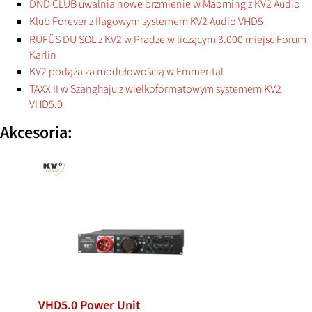
DND CLUB uwalnia nowe brzmienie w Maoming z KV2 Audio
Klub Forever z flagowym systemem KV2 Audio VHD5
RÜFÜS DU SOL z KV2 w Pradze w liczącym 3.000 miejsc Forum
Karlin
KV2 podąża za modułowością w Emmental
TAXX II w Szanghaju z wielkoformatowym systemem KV2
VHD5.0
Akcesoria:
VHD5.0 Power Unit