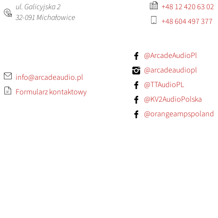
ul. Galicyjska 2
+48 12 420 63 02
32-091
Michałowice
+48 604 497 377
@ArcadeAudioPl
@arcadeaudiopl
info@arcadeaudio.pl
@TTAudioPL
Formularz kontaktowy
@KV2AudioPolska
@orangeampspoland