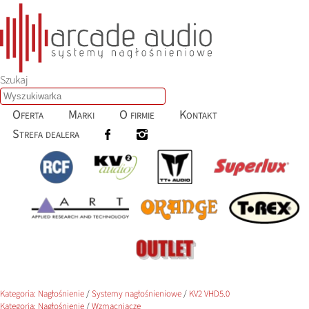
Szukaj
Oferta
Marki
O firmie
Kontakt
Strefa dealera
Kategoria:
Nagłośnienie
/
Systemy nagłośnieniowe
/
KV2 VHD5.0
Kategoria:
Nagłośnienie
/
Wzmacniacze