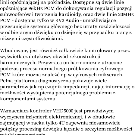
linii opóźniającej na pokładzie. Dostępne są dwie linie
opóźniające 96kHz PCM do dokonywania regulacji pozycji
subwooferów i tworzenia kardioidy, oraz dwie linie 20MHz
PCM - dostępną tylko w KV2 Audio - umożliwiające
przesunięcie systemu głównego bez utraty rozdzielczości
w odbieranym dźwięku co dzieje się w przypadku pracy z
niższymi częstotliwościami.
Wbudowany jest również całkowicie kontrolowany przez
wyświetlacz dotykowy obwód rekonstrukcji
harmonicznych. Przywraca on harmoniczne utracone
podczas procesu normalnego próbkowania cyfrowego
PCM które można znaleźć np w cyfrowych mikserach.
Pełna platforma diagnostyczna pokazuje wiele
parametrów jak np czujnik impedancji, dając informację o
możliwości wystąpienia potencjalnego problemu z
komponentami systemu.
Wzmacniacz kontroler VHD5000 jest prawdziwym
wyczynem inżynierii elektronicznej, i w obudowie
zajmującej w racku tylko 4U zapewnia niesamowicie
potężny procesing dźwięku łącznie z szczytem możliwości
sztuki wzmacniania.