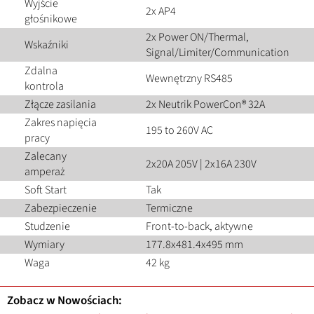
Wyjście
2x AP4
głośnikowe
2x Power ON/Thermal,
Wskaźniki
Signal/Limiter/Communication
Zdalna
Wewnętrzny RS485
kontrola
Złącze zasilania
2x Neutrik PowerCon® 32A
Zakres napięcia
195 to 260V AC
pracy
Zalecany
2x20A 205V | 2x16A 230V
amperaż
Soft Start
Tak
Zabezpieczenie
Termiczne
Studzenie
Front-to-back, aktywne
Wymiary
177.8x481.4x495 mm
Waga
42 kg
Zobacz w Nowościach: