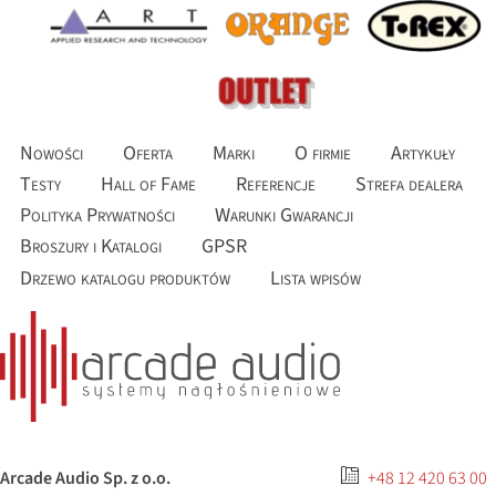
Nowości
Oferta
Marki
O firmie
Artykuły
Testy
Hall of Fame
Referencje
Strefa dealera
Polityka Prywatności
Warunki Gwarancji
Broszury i Katalogi
GPSR
Drzewo katalogu produktów
Lista wpisów
Arcade Audio Sp. z o.o.
+48 12 420 63 00