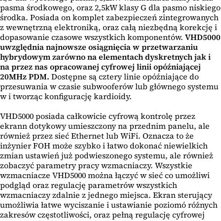
pasma środkowego, oraz 2,5kW klasy G dla pasmo niskiego
środka. Posiada on komplet zabezpieczeń zintegrowanych
z wewnętrzną elektroniką, oraz całą niezbędną korekcję i
dopasowanie czasowe wszystkich komponentów.
VHD5000
uwzględnia najnowsze osiągnięcia w przetwarzaniu
hybrydowym zarówno na elementach dyskretnych jak i
na przez nas opracowanej cyfrowej linii opóźniającej
20MHz PDM.
Dostępne są cztery linie opóźniające do
przesuwania w czasie subwooferów lub głównego systemu
w i tworząc konfigurację kardioidy.
VHD5000 posiada całkowicie cyfrową kontrolę przez
ekrann dotykowy umieszczony na przednim panelu, ale
również przez sieć Ethernet lub WiFi. Oznacza to że
inżynier FOH może szybko i łatwo dokonać niewielkich
zmian ustawień już podwieszonego systemu, ale również
zobaczyć parametry pracy wzmacniaczy. Wszystkie
wzmacniacze VHD5000 można łączyć w sieć co umożliwi
podgląd oraz regulację parametrów wszystkich
wzmacniaczy zdalnie z jednego miejsca. Ekran sterujący
umożliwia łatwe wyciszanie i ustawianie poziomó różnych
zakresów częstotliwości, oraz pełną regulację cyfrowej