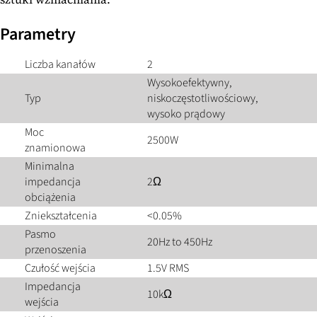
Parametry
Liczba kanałów
2
Wysokoefektywny,
Typ
niskoczęstotliwościowy,
wysoko prądowy
Moc
2500W
znamionowa
Minimalna
impedancja
2Ω
obciążenia
Zniekształcenia
<0.05%
Pasmo
20Hz to 450Hz
przenoszenia
Czułość wejścia
1.5V RMS
Impedancja
10kΩ
wejścia