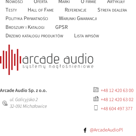
Nowości
Oferta
Marki
O firmie
Artykuły
Testy
Hall of Fame
Referencje
Strefa dealera
Polityka Prywatności
Warunki Gwarancji
Broszury i Katalogi
GPSR
Drzewo katalogu produktów
Lista wpisów
Arcade Audio Sp. z o.o.
+48 12 420 63 00
ul. Galicyjska 2
+48 12 420 63 02
32-091
Michałowice
+48 604 497 377
@ArcadeAudioPl