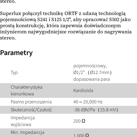
stereo.
Superlux połączył technikę ORTF z udaną technologią
pojemnościową S241 i S125 1/2", aby opracować S502 jako
prostą konstrukcję, która zapewnia doświadczonym
inżynierom najwygodniejsze rozwiązanie do nagrywania
stereo.
Parametry
pojemnościowy,
Typ
Ø1/2"（Ø12.7mm）
dopasowana para
Charakterystyka
Kardioida
kierunkowa
Pasmo przenoszenia
40～20,000 Hz
Skuteczność/Czułość
-36 dBV/Pa（15.8 mV）
Impedancja
200 Ω
wyjściowa
Min. Impedancja
1,000 Ω