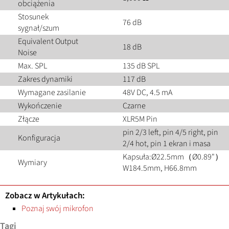
obciążenia
Stosunek
76 dB
sygnał/szum
Equivalent Output
18 dB
Noise
Max. SPL
135 dB SPL
Zakres dynamiki
117 dB
Wymagane zasilanie
48V DC, 4.5 mA
Wykończenie
Czarne
Złącze
XLR5M Pin
pin 2/3 left, pin 4/5 right, pin
Konfiguracja
2/4 hot, pin 1 ekran i masa
Kapsuła:Ø22.5mm（Ø0.89"）
Wymiary
W184.5mm, H66.8mm
Zobacz w Artykułach:
Poznaj swój mikrofon
Tagi