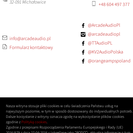
32-091
Michałowice
+48 604 497 377
@ArcadeAudioPl
@arcadeaudiopl
info@arcadeaudio.pl
@TTAudioPL
Formularz kontaktowy
@KV2AudioPolska
@orangeampspoland
Nasza witryna stosuje pliki cookies w celu świadczenia Państwu usług na
najwyższym poziomie, w tym w sposób dostosowany do indywidualnych potrzeb.
Dalsze korzystanie z witryny oznacza zgodę na wykorzystanie plików cookies
zgodnie z
Polityką cookies
.
Zgodnie z przepisami Rozporządzenia Parlamentu Europejskiego i Rady (UE)
2016/679 z dnia 27-04-2016 r (określane jako “RODO”), aktualną informację o tym