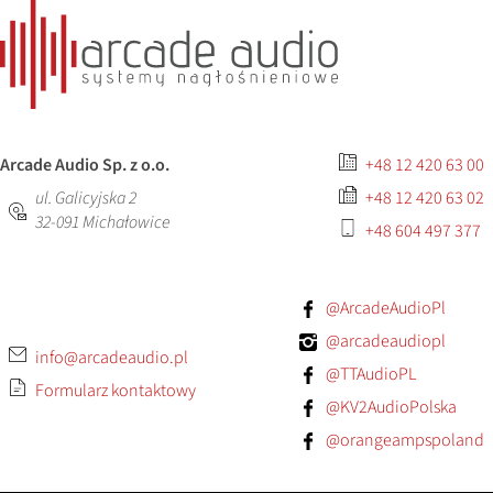
Arcade Audio Sp. z o.o.
+48 12 420 63 00
ul. Galicyjska 2
+48 12 420 63 02
32-091
Michałowice
+48 604 497 377
@ArcadeAudioPl
@arcadeaudiopl
info@arcadeaudio.pl
@TTAudioPL
Formularz kontaktowy
@KV2AudioPolska
@orangeampspoland