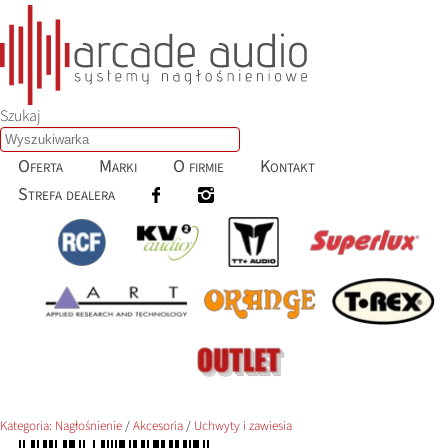
Szukaj
Oferta
Marki
O firmie
Kontakt
Strefa dealera
Kategoria:
Nagłośnienie
/
Akcesoria
/
Uchwyty i zawiesia