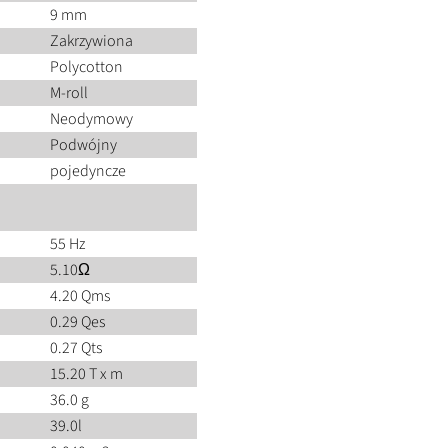
9 mm
Zakrzywiona
Polycotton
M-roll
Neodymowy
Podwójny
pojedyncze
55 Hz
5.10Ω
4.20 Qms
0.29 Qes
0.27 Qts
15.20 T x m
36.0 g
39.0l