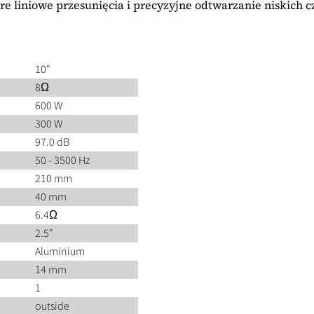
 liniowe przesunięcia i precyzyjne odtwarzanie niskich cz
10"
8Ω
600 W
300 W
97.0 dB
50 - 3500 Hz
210 mm
40 mm
6.4Ω
2.5"
Aluminium
14 mm
1
outside