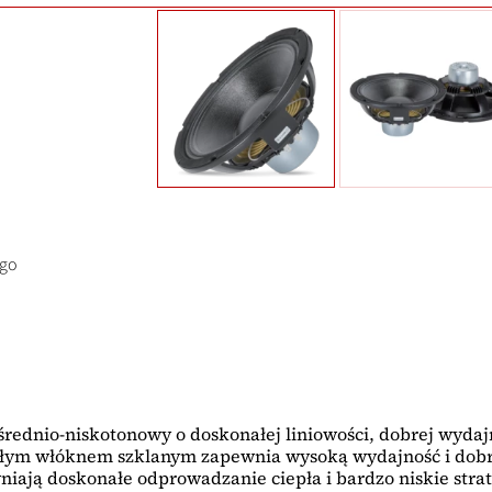
ego
ednio-niskotonowy o doskonałej liniowości, dobrej wydajn
łym włóknem szklanym zapewnia wysoką wydajność i dobr
iają doskonałe odprowadzanie ciepła i bardzo niskie straty