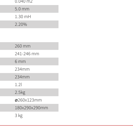
0.040 m2
5.0 mm
1.30 mH
2.20%
260 mm
241-246 mm
6 mm
234mm
234mm
1.2l
2.5kg
⌀260x123mm
180x290x290mm
3 kg