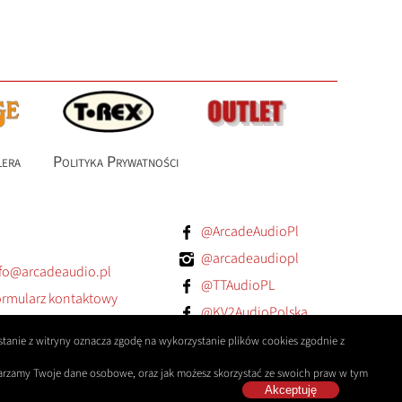
lera
Polityka Prywatności
@ArcadeAudioPl
@arcadeaudiopl
fo@arcadeaudio.pl
@TTAudioPL
rmularz kontaktowy
@KV2AudioPolska
@orangeampspoland
tanie z witryny oznacza zgodę na wykorzystanie plików cookies zgodnie z
twarzamy Twoje dane osobowe, oraz jak możesz skorzystać ze swoich praw w tym
Akceptuję