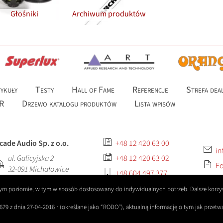
Głośniki
Archiwum produktów
ykuły
Testy
Hall of Fame
Referencje
Strefa dea
R
Drzewo katalogu produktów
Lista wpisów
cade Audio Sp. z o.o.
+48 12 420 63 00
in
ul. Galicyjska 2
+48 12 420 63 02
Fo
32-091
Michałowice
+48 604 497 377
szym poziomie, w tym w sposób dostosowany do indywidualnych potrzeb. Dalsze korzys
679 z dnia 27-04-2016 r (określane jako “RODO”), aktualną informację o tym jak prze