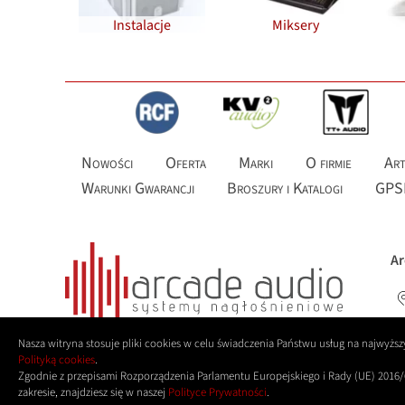
Instalacje
Miksery
Nowości
Oferta
Marki
O firmie
Art
Warunki Gwarancji
Broszury i Katalogi
GPS
Ar
Nasza witryna stosuje pliki cookies w celu świadczenia Państwu usług na najwyż
Polityką cookies
.
Zgodnie z przepisami Rozporządzenia Parlamentu Europejskiego i Rady (UE) 2016/
zakresie, znajdziesz się w naszej
Polityce Prywatności
.