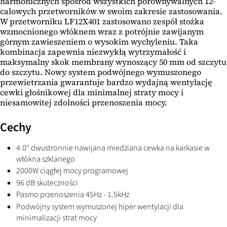
harmonicznych spośród wszystkich porównywalnych 12-
calowych przetworników w swoim zakresie zastosowania.
W przetworniku LF12X401 zastosowano zespół stożka
wzmocnionego włóknem wraz z potrójnie zawijanym
górnym zawieszeniem o wysokim wychyleniu. Taka
kombinacja zapewnia niezwykłą wytrzymałość i
maksymalny skok membrany wynoszący 50 mm od szczytu
do szczytu. Nowy system podwójnego wymuszonego
przewietrzania gwarantuje bardzo wydajną wentylację
cewki głośnikowej dla minimalnej straty mocy i
niesamowitej zdolności przenoszenia mocy.
Cechy
4.0" dwustronnie nawijana miedziana cewka na karkasie w
włókna szklanego
2000W ciągłej mocy programowej
96 dB skuteczności
Pasmo przenoszenia 45Hz - 1.5kHz
Podwójny system wymuszonej hiper wentylacji dla
minimalizacji strat mocy