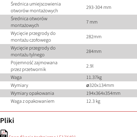
Średnica umiejscowienia
293-304 mm
otworów montażowych
Średnica otworów
7 mm
montażowych
Wycięcie przegrody do
282mm
montażu czołowego
Wycięcie przegrody do
284mm
montażu tylnego
Pojemność zajmowana
2.9l
przez przetwornik
Waga
11.37kg
Wymiary
⌀320x134mm
Wymiary opakowania
194x364x354mm
Waga z opakowaniem
12.3 kg
Pliki