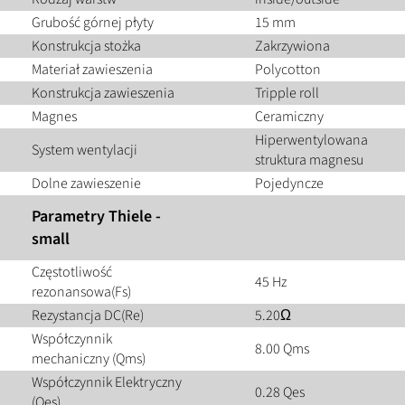
Grubość górnej płyty
15 mm
Konstrukcja stożka
Zakrzywiona
Materiał zawieszenia
Polycotton
Konstrukcja zawieszenia
Tripple roll
Magnes
Ceramiczny
Hiperwentylowana
System wentylacji
struktura magnesu
Dolne zawieszenie
Pojedyncze
Parametry Thiele -
small
Częstotliwość
45 Hz
rezonansowa(Fs)
Rezystancja DC(Re)
5.20Ω
Współczynnik
8.00 Qms
mechaniczny (Qms)
Współczynnik Elektryczny
0.28 Qes
(Qes)