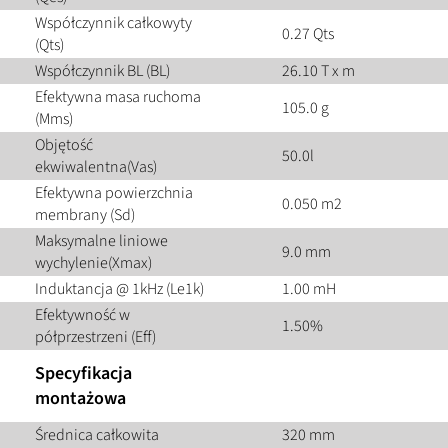
Współczynnik całkowyty
0.27 Qts
(Qts)
Współczynnik BL (BL)
26.10 T x m
Efektywna masa ruchoma
105.0 g
(Mms)
Objętość
50.0l
ekwiwalentna(Vas)
Efektywna powierzchnia
0.050 m2
membrany (Sd)
Maksymalne liniowe
9.0 mm
wychylenie(Xmax)
Induktancja @ 1kHz (Le1k)
1.00 mH
Efektywność w
1.50%
półprzestrzeni (Eff)
Specyfikacja
montażowa
Średnica całkowita
320 mm