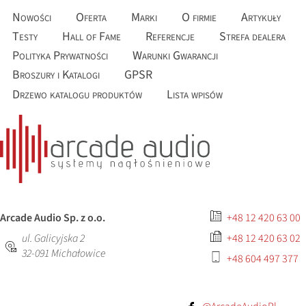
Nowości
Oferta
Marki
O firmie
Artykuły
Testy
Hall of Fame
Referencje
Strefa dealera
Polityka Prywatności
Warunki Gwarancji
Broszury i Katalogi
GPSR
Drzewo katalogu produktów
Lista wpisów
Arcade Audio Sp. z o.o.
+48 12 420 63 00
ul. Galicyjska 2
+48 12 420 63 02
32-091
Michałowice
+48 604 497 377